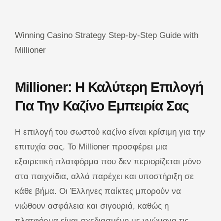
Winning Casino Strategy Step-by-Step Guide with
Millioner
Millioner: Η Καλύτερη Επιλογή
Για Την Καζίνο Εμπειρία Σας
Η επιλογή του σωστού καζίνο είναι κρίσιμη για την
επιτυχία σας. Το Millioner προσφέρει μια
εξαιρετική πλατφόρμα που δεν περιορίζεται μόνο
στα παιχνίδια, αλλά παρέχει και υποστήριξη σε
κάθε βήμα. Οι Έλληνες παίκτες μπορούν να
νιώθουν ασφάλεια και σιγουριά, καθώς η
πλατφόρμα είναι σχεδιασμένη με γνώμονα τις