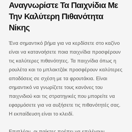
Αναγνωρίστε Τα Παιχνίδια Με
Την Καλύτερη Πιθανότητα
Νίκης
Ένα σημαντικό βήμα για να κερδίσετε στο καζίνο
είναι να κατανοήσετε ποια παιχνίδια προσφέρουν
τις καλύτερες πιθανότητες. Τα παιχνίδια όπως η
ρουλέτα και το μπλακτζάκ προσφέρουν καλύτερες
αποδόσεις σε σχέση με τα φρουτάκια. Είναι
σημαντικό να γνωρίζετε τους κανόνες του
παιχνιδιού και τις στρατηγικές που μπορείτε να
εφαρμόσετε για να αυξήσετε τις πιθανότητές σας.
Η εκπαίδευση είναι το κλειδί.
Επιπλέον, οι παίκτες πρέπει να επιλέγουν