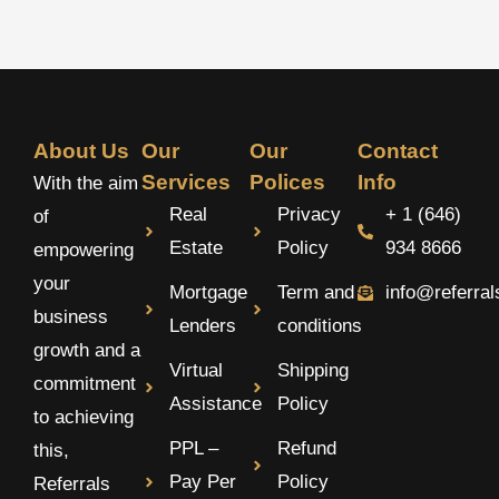
About Us
Our
Our
Contact
Services
Polices
Info
With the aim
Real
Privacy
+ 1 (646)
of
Estate
Policy
934 8666
empowering
your
Mortgage
Term and
info@referra
business
Lenders
conditions
growth and a
Virtual
Shipping
commitment
Assistance
Policy
to achieving
PPL –
Refund
this,
Pay Per
Policy
Referrals