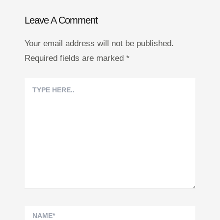
Leave A Comment
Your email address will not be published.
Required fields are marked
*
TYPE
HERE..
NAME*