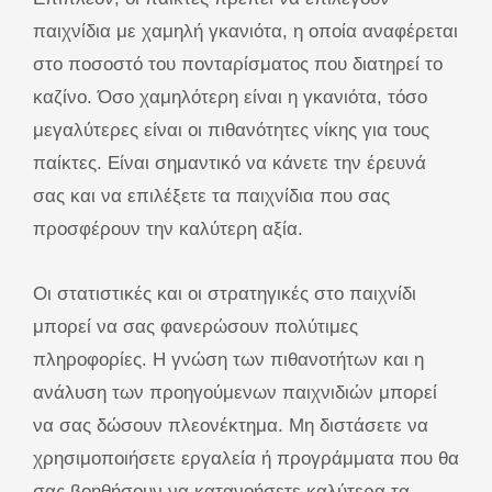
παιχνίδια με χαμηλή γκανιότα, η οποία αναφέρεται
στο ποσοστό του πονταρίσματος που διατηρεί το
καζίνο. Όσο χαμηλότερη είναι η γκανιότα, τόσο
μεγαλύτερες είναι οι πιθανότητες νίκης για τους
παίκτες. Είναι σημαντικό να κάνετε την έρευνά
σας και να επιλέξετε τα παιχνίδια που σας
προσφέρουν την καλύτερη αξία.
Οι στατιστικές και οι στρατηγικές στο παιχνίδι
μπορεί να σας φανερώσουν πολύτιμες
πληροφορίες. Η γνώση των πιθανοτήτων και η
ανάλυση των προηγούμενων παιχνιδιών μπορεί
να σας δώσουν πλεονέκτημα. Μη διστάσετε να
χρησιμοποιήσετε εργαλεία ή προγράμματα που θα
σας βοηθήσουν να κατανοήσετε καλύτερα τα