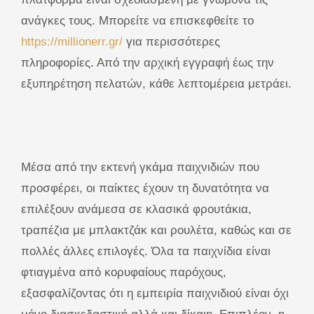
ανάγκες τους. Μπορείτε να επισκεφθείτε το
https://millionerr.gr/
για περισσότερες
πληροφορίες. Από την αρχική εγγραφή έως την
εξυπηρέτηση πελατών, κάθε λεπτομέρεια μετράει.
Μέσα από την εκτενή γκάμα παιχνιδιών που
προσφέρει, οι παίκτες έχουν τη δυνατότητα να
επιλέξουν ανάμεσα σε κλασικά φρουτάκια,
τραπέζια με μπλακτζάκ και ρουλέτα, καθώς και σε
πολλές άλλες επιλογές. Όλα τα παιχνίδια είναι
φτιαγμένα από κορυφαίους παρόχους,
εξασφαλίζοντας ότι η εμπειρία παιχνιδιού είναι όχι