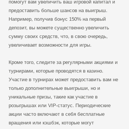
помогут вам увеличить ваш игровой капитал и
предоставить больше шансов на выигрыш.
Например, получив бонус 150% на первый
депозит, вы можете существенно увеличить
сумму своих средств, что, в свою очередь,
увеличивает возможности для игры.
Кроме того, следите за регулярными акциями и
турнирами, которые проводятся в казино.
Участие в турнирах может предоставить вам не
только дополнительные выигрыши, но и
уникальные призы, такие как участие в
розыгрышах или VIP-статус. Периодические
акции часто включают в себя бесплатные
вращения или кэшбэк, которые могут