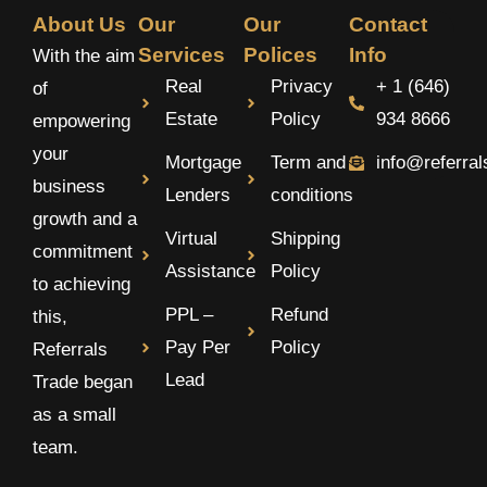
About Us
Our
Our
Contact
Services
Polices
Info
With the aim
Real
Privacy
+ 1 (646)
of
Estate
Policy
934 8666
empowering
your
Mortgage
Term and
info@referra
business
Lenders
conditions
growth and a
Virtual
Shipping
commitment
Assistance
Policy
to achieving
PPL –
Refund
this,
Pay Per
Policy
Referrals
Lead
Trade began
as a small
team.