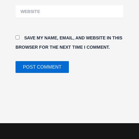
WEBSITE
SAVE MY NAME, EMAIL, AND WEBSITE IN THIS
BROWSER FOR THE NEXT TIME I COMMENT.