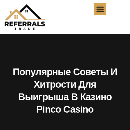
Skip
to
content
Популярные Советы И
Хитрости Для
Выигрыша В Казино
Pinco Casino