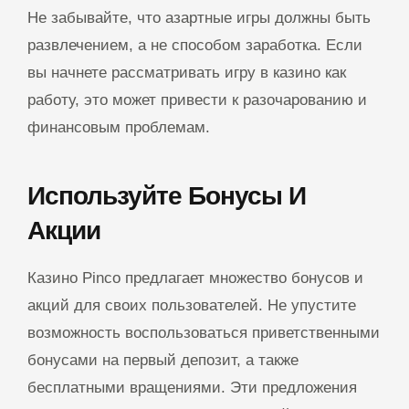
Не забывайте, что азартные игры должны быть
развлечением, а не способом заработка. Если
вы начнете рассматривать игру в казино как
работу, это может привести к разочарованию и
финансовым проблемам.
Используйте Бонусы И
Акции
Казино Pinco предлагает множество бонусов и
акций для своих пользователей. Не упустите
возможность воспользоваться приветственными
бонусами на первый депозит, а также
бесплатными вращениями. Эти предложения