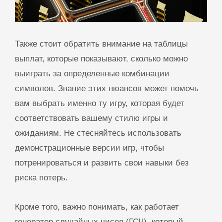
Также стоит обратить внимание на таблицы
выплат, которые показывают, сколько можно
выиграть за определенные комбинации
символов. Знание этих нюансов может помочь
вам выбрать именно ту игру, которая будет
соответствовать вашему стилю игры и
ожиданиям. Не стесняйтесь использовать
демонстрационные версии игр, чтобы
потренироваться и развить свои навыки без
риска потерь.
Кроме того, важно понимать, как работает
генератор случайных чисел (ГСЧ), который