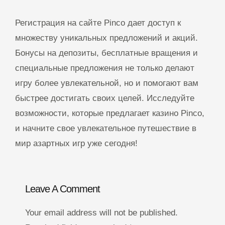
Регистрация на сайте Pinco дает доступ к
множеству уникальных предложений и акций.
Бонусы на депозиты, бесплатные вращения и
специальные предложения не только делают
игру более увлекательной, но и помогают вам
быстрее достигать своих целей. Исследуйте
возможности, которые предлагает казино Pinco,
и начните свое увлекательное путешествие в
мир азартных игр уже сегодня!
Leave A Comment
Your email address will not be published.