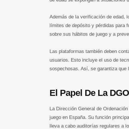
Además de la verificación de edad, l
límites de depósito y pérdidas para
sobre sus hábitos de juego y a preve
Las plataformas también deben contar
usuarios. Esto incluye el uso de tec
sospechosas. Así, se garantiza que l
El Papel De La DGO
La Dirección General de Ordenación 
juego en España. Su función principa
lleva a cabo auditorías regulares a