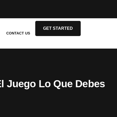
GET STARTED
CONTACT US
El Juego Lo Que Debes