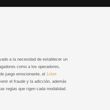
evado a la necesidad de establecer un
jugadores como a los operadores,
 de juego emocionante, el
1xbet
enir el fraude y la adicción, además
las reglas que rigen cada modalidad.