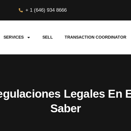
+ 1 (646) 934 8666
SERVICES
SELL
TRANSACTION COORDINATOR
gulaciones Legales En 
Saber