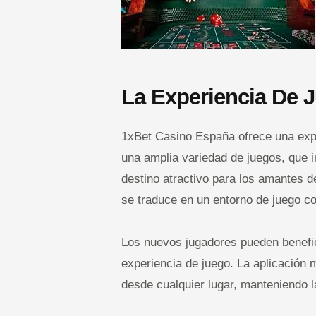
La Experiencia De 
1xBet Casino España ofrece una expe
una amplia variedad de juegos, que 
destino atractivo para los amantes de
se traduce en un entorno de juego co
Los nuevos jugadores pueden benefici
experiencia de juego. La aplicación 
desde cualquier lugar, manteniendo l