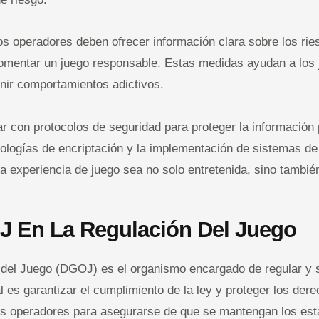
os operadores deben ofrecer información clara sobre los rie
 fomentar un juego responsable. Estas medidas ayudan a los 
nir comportamientos adictivos.
 con protocolos de seguridad para proteger la información p
nologías de encriptación y la implementación de sistemas d
a experiencia de juego sea no solo entretenida, sino tambié
J En La Regulación Del Juego
del Juego (DGOJ) es el organismo encargado de regular y s
l es garantizar el cumplimiento de la ley y proteger los de
 los operadores para asegurarse de que se mantengan los es