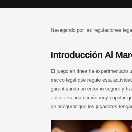
Navegando por las regulaciones lega
Introducción Al Ma
El juego en línea ha experimentado u
marco legal que regule esta activid
garantizando un entorno seguro y tr
casino
es una opción muy popular que
de asegurar que los jugadores tengan