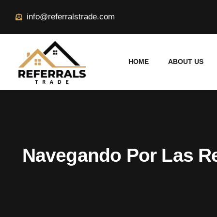
Skip
info@referralstrade.com
to
content
HOME
ABOUT US
Navegando Por Las Re