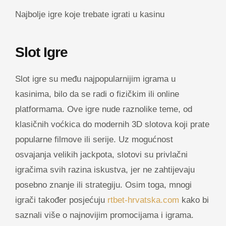
Najbolje igre koje trebate igrati u kasinu
Slot Igre
Slot igre su među najpopularnijim igrama u
kasinima, bilo da se radi o fizičkim ili online
platformama. Ove igre nude raznolike teme, od
klasičnih voćkica do modernih 3D slotova koji prate
popularne filmove ili serije. Uz mogućnost
osvajanja velikih jackpota, slotovi su privlačni
igračima svih razina iskustva, jer ne zahtijevaju
posebno znanje ili strategiju. Osim toga, mnogi
igrači također posjećuju
rtbet-hrvatska.com
kako bi
saznali više o najnovijim promocijama i igrama.