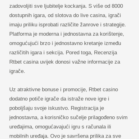
zadovoljiti sve ljubitelje kockanja. S više od 8000
dostupnih igara, od slotova do live casina, igrači
imaju priliku isprobati različite žanrove i strategije.
Platforma je moderna i jednostavna za korištenje,
omogućujući brzo i jednostavno kretanje između
različitih igara i sekcija. Pored toga, Recenzija
Rtbet casina uvijek donosi važne informacije za
igrače.
Uz atraktivne bonuse i promocije, Rtbet casino
dodatno potiče igrače da istraže nove igre i
poboljšaju svoje iskustvo. Registracija je
jednostavna, a korisničko sučelje prilagođeno svim
uređajima, omogućavajući igru s računala ili
mobilnih uređaja. Ovo je savršena prilika za sve