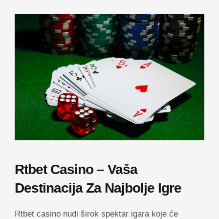
Rtbet Casino – Vaša
Destinacija Za Najbolje Igre
Rtbet casino nudi širok spektar igara koje će