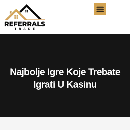
Skip
to
content
Najbolje Igre Koje Trebate
Igrati U Kasinu