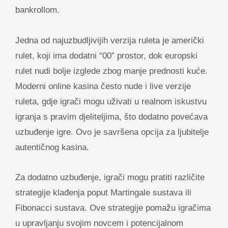
bankrollom.
Jedna od najuzbudljivijih verzija ruleta je američki
rulet, koji ima dodatni “00” prostor, dok europski
rulet nudi bolje izglede zbog manje prednosti kuće.
Moderni online kasina često nude i live verzije
ruleta, gdje igrači mogu uživati u realnom iskustvu
igranja s pravim djeliteljima, što dodatno povećava
uzbuđenje igre. Ovo je savršena opcija za ljubitelje
autentičnog kasina.
Za dodatno uzbuđenje, igrači mogu pratiti različite
strategije klađenja poput Martingale sustava ili
Fibonacci sustava. Ove strategije pomažu igračima
u upravljanju svojim novcem i potencijalnom