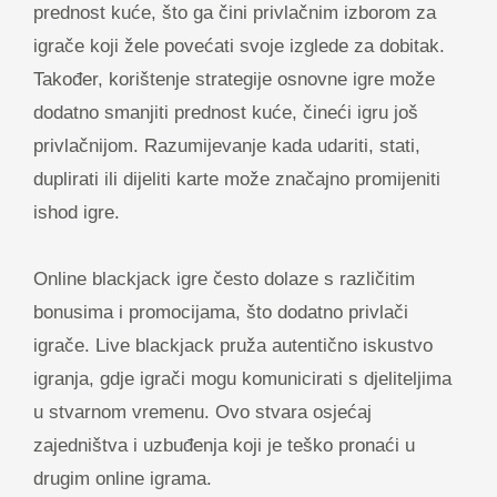
prednost kuće, što ga čini privlačnim izborom za
igrače koji žele povećati svoje izglede za dobitak.
Također, korištenje strategije osnovne igre može
dodatno smanjiti prednost kuće, čineći igru još
privlačnijom. Razumijevanje kada udariti, stati,
duplirati ili dijeliti karte može značajno promijeniti
ishod igre.
Online blackjack igre često dolaze s različitim
bonusima i promocijama, što dodatno privlači
igrače. Live blackjack pruža autentično iskustvo
igranja, gdje igrači mogu komunicirati s djeliteljima
u stvarnom vremenu. Ovo stvara osjećaj
zajedništva i uzbuđenja koji je teško pronaći u
drugim online igrama.