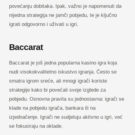
povećanju dobitaka. Ipak, važno je napomenuti da
nijedna strategija ne jamči pobjedu, te je ključno
igrati odgovorno i uživati u igri.
Baccarat
Baccarat je još jedna popularna kasino igra koja
nudi visokokvalitetno iskustvo igranja. Često se
smatra igrom sreće, ali mnogi igrači koriste
strategije kako bi povećali svoje izglede za
pobjedu. Osnovna pravila su jednostavna: igrači se
klade na pobjedu igrača, bankara ili na
izjednačenje. Igrači ne sudjeluju aktivno u igri, već
se fokusiraju na oklade.