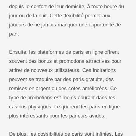
depuis le confort de leur domicile, à toute heure du
jour ou de la nuit. Cette flexibilité permet aux
joueurs de ne jamais manquer une opportunité de
pari.
Ensuite, les plateformes de paris en ligne offrent
souvent des bonus et promotions attractives pour
attirer de nouveaux utilisateurs. Ces incitations
peuvent se traduire par des paris gratuits, des
remises en argent ou des cotes améliorées. Ce
type de promotions est moins courant dans les
casinos physiques, ce qui rend les paris en ligne
plus intéressants pour les parieurs avides.
De plus, les possibilités de paris sont infinies. Les