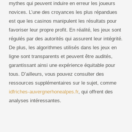
mythes qui peuvent induire en erreur les joueurs
novices. L’une des croyances les plus répandues
est que les casinos manipulent les résultats pour
favoriser leur propre profit. En réalité, les jeux sont
régulés par des autorités qui assurent leur intégrité.
De plus, les algorithmes utilisés dans les jeux en
ligne sont transparents et peuvent être audités,
garantissant ainsi une expérience équitable pour
tous. D’ailleurs, vous pouvez consulter des
ressources supplémentaires sur le sujet, comme
idfriches-auvergnerhonealpes.fr
, qui offrent des
analyses intéressantes.