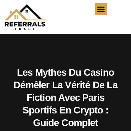
Skip
to
content
Les Mythes Du Casino
Démêler La Vérité De La
Fiction Avec Paris
Sportifs En Crypto :
Guide Complet