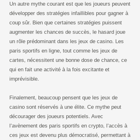
Un autre mythe courant est que les joueurs peuvent
développer des stratégies infaillibles pour gagner à
coup sûr. Bien que certaines stratégies puissent
augmenter les chances de succès, le hasard joue
un rôle prédominant dans les jeux de casino. Les
paris sportifs en ligne, tout comme les jeux de
cartes, nécessitent une bonne dose de chance, ce
qui en fait une activité à la fois excitante et
imprévisible.
Finalement, beaucoup pensent que les jeux de
casino sont réservés à une élite. Ce mythe peut
décourager des joueurs potentiels. Avec
l’avènement des paris sportifs en crypto, l’accès à
ces jeux est devenu plus démocratisé, permettant à