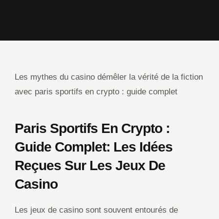
Les mythes du casino démêler la vérité de la fiction
avec paris sportifs en crypto : guide complet
Paris Sportifs En Crypto :
Guide Complet: Les Idées
Reçues Sur Les Jeux De
Casino
Les jeux de casino sont souvent entourés de