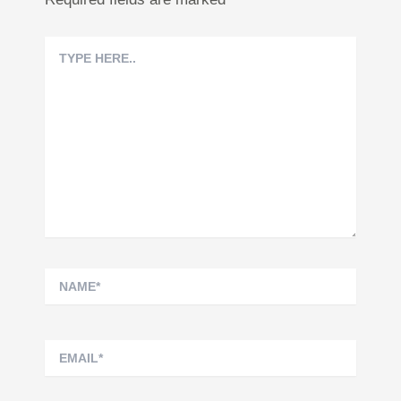
TYPE
HERE..
NAME*
EMAIL*