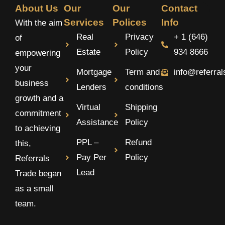
About Us
Our
Our
Contact
Services
Polices
Info
With the aim
Real
Privacy
+ 1 (646)
of
Estate
Policy
934 8666
empowering
your
Mortgage
Term and
info@referra
business
Lenders
conditions
growth and a
Virtual
Shipping
commitment
Assistance
Policy
to achieving
PPL –
Refund
this,
Pay Per
Policy
Referrals
Lead
Trade began
as a small
team.