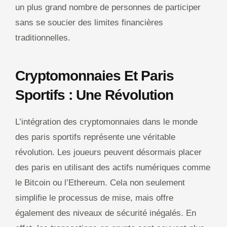
un plus grand nombre de personnes de participer
sans se soucier des limites financières
traditionnelles.
Cryptomonnaies Et Paris
Sportifs : Une Révolution
L’intégration des cryptomonnaies dans le monde
des paris sportifs représente une véritable
révolution. Les joueurs peuvent désormais placer
des paris en utilisant des actifs numériques comme
le Bitcoin ou l’Ethereum. Cela non seulement
simplifie le processus de mise, mais offre
également des niveaux de sécurité inégalés. En