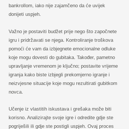
bankrollom, iako nije zajamčeno da će uvijek
donijeti uspjeh.
Važno je postaviti budžet prije nego što započnete
igru i pridržavati se njega. Kontroliranje troškova
pomoći će vam da izbjegnete emocionalne odluke
koje mogu dovesti do gubitaka. Također, pametno
upravljanje vremenom je ključno; postavite vrijeme
igranja kako biste izbjegli prekomjerno igranje i
neizvjesne situacije koje mogu rezultirati gubitkom
novca.
Učenje iz vlastitih iskustava i grešaka može biti
korisno. Analizirajte svoje igre i odredite gdje ste
pogriješili ili gdje ste postigli uspjeh. Ovaj proces