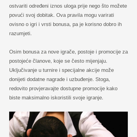
ostvariti određeni iznos uloga prije nego što možete
povući svoj dobitak. Ova pravila mogu varirati
ovisno o igri i vrsti bonusa, pa je korisno dobro ih
razumjeti.
Osim bonusa za nove igrače, postoje i promocije za
postojeće članove, koje se često mijenjaju.
Uključivanje u turnire i specijalne akcije može
donijeti dodatne nagrade i uzbuđenje. Stoga,
redovito provjeravajte dostupne promocije kako
biste maksimalno iskoristili svoje igranje.