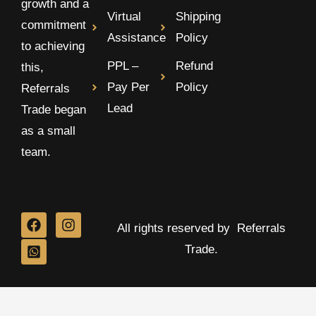
growth and a
Virtual
Shipping
commitment
Assistance
Policy
to achieving
PPL –
Refund
this,
Pay Per
Policy
Referrals
Lead
Trade began
as a small
team.
F
W
I
All rights reserved by Referrals
a
h
n
c
a
s
Trade.
e
t
t
b
s
a
o
a
g
o
p
r