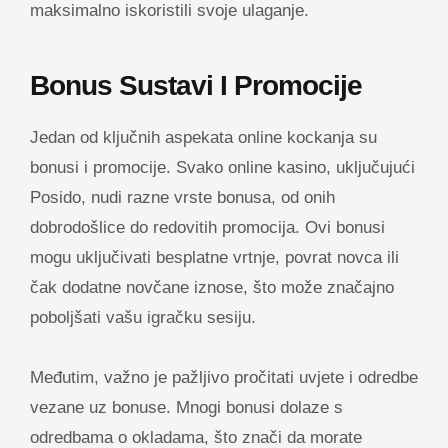
maksimalno iskoristili svoje ulaganje.
Bonus Sustavi I Promocije
Jedan od ključnih aspekata online kockanja su
bonusi i promocije. Svako online kasino, uključujući
Posido, nudi razne vrste bonusa, od onih
dobrodošlice do redovitih promocija. Ovi bonusi
mogu uključivati besplatne vrtnje, povrat novca ili
čak dodatne novčane iznose, što može značajno
poboljšati vašu igračku sesiju.
Međutim, važno je pažljivo pročitati uvjete i odredbe
vezane uz bonuse. Mnogi bonusi dolaze s
odredbama o okladama, što znači da morate