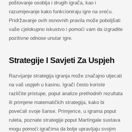
poštovanje osoblja i drugih igrača, kao i
razumijevanje kako funkcioniraju igre na sreću.
Pridržavanje ovih osnovnih pravila može poboljšati
vaše cjelokupno iskustvo i pomoći vam da izgradite
pozitivne odnose unutar igre.
Strategije I Savjeti Za Uspjeh
Razvijanje strategija igranja može značajno utjecati
na vaš uspjeh u kasinu. Igrači često koriste
različite pristupe, poput analize prethodnih rezultata
ili primjene matematičkih strategija, kako bi
povećali svoje šanse. Primjerice, u igrama poput
ruleta, poznate strategije poput Martingale sustava
mogu pomoći igračima da bolje upravljaju svojim