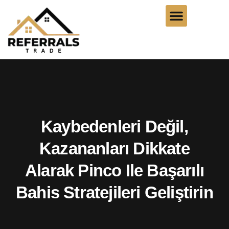
Skip
to
content
Kaybedenleri Değil,
Kazananları Dikkate
Alarak Pinco Ile Başarılı
Bahis Stratejileri Geliştirin