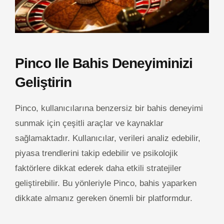
Pinco Ile Bahis Deneyiminizi
Geliştirin
Pinco, kullanıcılarına benzersiz bir bahis deneyimi
sunmak için çeşitli araçlar ve kaynaklar
sağlamaktadır. Kullanıcılar, verileri analiz edebilir,
piyasa trendlerini takip edebilir ve psikolojik
faktörlere dikkat ederek daha etkili stratejiler
geliştirebilir. Bu yönleriyle Pinco, bahis yaparken
dikkate almanız gereken önemli bir platformdur.