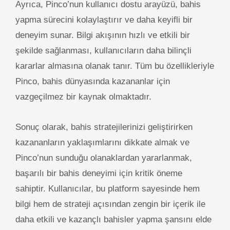
Ayrıca, Pinco’nun kullanıcı dostu arayüzü, bahis
yapma sürecini kolaylaştırır ve daha keyifli bir
deneyim sunar. Bilgi akışının hızlı ve etkili bir
şekilde sağlanması, kullanıcıların daha bilinçli
kararlar almasına olanak tanır. Tüm bu özellikleriyle
Pinco, bahis dünyasında kazananlar için
vazgeçilmez bir kaynak olmaktadır.
Sonuç olarak, bahis stratejilerinizi geliştirirken
kazananların yaklaşımlarını dikkate almak ve
Pinco’nun sunduğu olanaklardan yararlanmak,
başarılı bir bahis deneyimi için kritik öneme
sahiptir. Kullanıcılar, bu platform sayesinde hem
bilgi hem de strateji açısından zengin bir içerik ile
daha etkili ve kazançlı bahisler yapma şansını elde