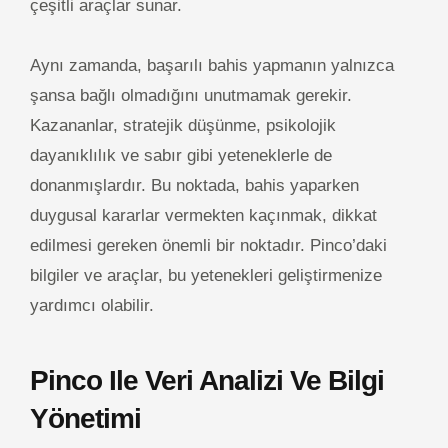
çeşitli araçlar sunar.
Aynı zamanda, başarılı bahis yapmanın yalnızca
şansa bağlı olmadığını unutmamak gerekir.
Kazananlar, stratejik düşünme, psikolojik
dayanıklılık ve sabır gibi yeteneklerle de
donanmışlardır. Bu noktada, bahis yaparken
duygusal kararlar vermekten kaçınmak, dikkat
edilmesi gereken önemli bir noktadır. Pinco’daki
bilgiler ve araçlar, bu yetenekleri geliştirmenize
yardımcı olabilir.
Pinco Ile Veri Analizi Ve Bilgi
Yönetimi