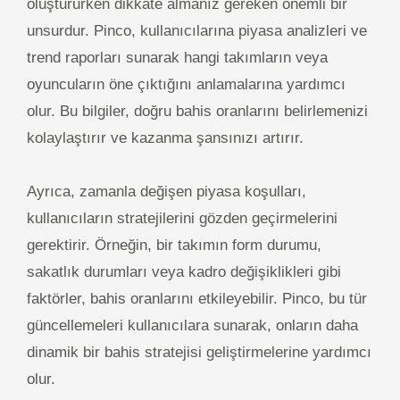
oluştururken dikkate almanız gereken önemli bir
unsurdur. Pinco, kullanıcılarına piyasa analizleri ve
trend raporları sunarak hangi takımların veya
oyuncuların öne çıktığını anlamalarına yardımcı
olur. Bu bilgiler, doğru bahis oranlarını belirlemenizi
kolaylaştırır ve kazanma şansınızı artırır.
Ayrıca, zamanla değişen piyasa koşulları,
kullanıcıların stratejilerini gözden geçirmelerini
gerektirir. Örneğin, bir takımın form durumu,
sakatlık durumları veya kadro değişiklikleri gibi
faktörler, bahis oranlarını etkileyebilir. Pinco, bu tür
güncellemeleri kullanıcılara sunarak, onların daha
dinamik bir bahis stratejisi geliştirmelerine yardımcı
olur.