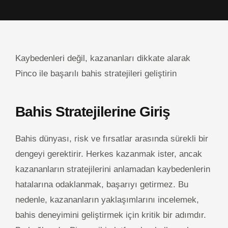
Kaybedenleri değil, kazananları dikkate alarak
Pinco ile başarılı bahis stratejileri geliştirin
Bahis Stratejilerine Giriş
Bahis dünyası, risk ve fırsatlar arasında sürekli bir
dengeyi gerektirir. Herkes kazanmak ister, ancak
kazananların stratejilerini anlamadan kaybedenlerin
hatalarına odaklanmak, başarıyı getirmez. Bu
nedenle, kazananların yaklaşımlarını incelemek,
bahis deneyimini geliştirmek için kritik bir adımdır.