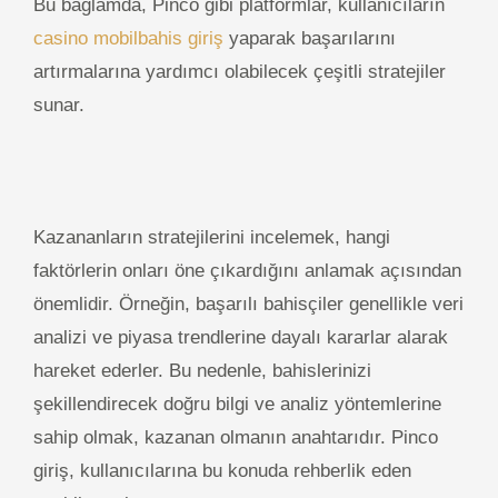
Bu bağlamda, Pinco gibi platformlar, kullanıcıların
casino mobilbahis giriş
yaparak başarılarını
artırmalarına yardımcı olabilecek çeşitli stratejiler
sunar.
Kazananların stratejilerini incelemek, hangi
faktörlerin onları öne çıkardığını anlamak açısından
önemlidir. Örneğin, başarılı bahisçiler genellikle veri
analizi ve piyasa trendlerine dayalı kararlar alarak
hareket ederler. Bu nedenle, bahislerinizi
şekillendirecek doğru bilgi ve analiz yöntemlerine
sahip olmak, kazanan olmanın anahtarıdır. Pinco
giriş, kullanıcılarına bu konuda rehberlik eden