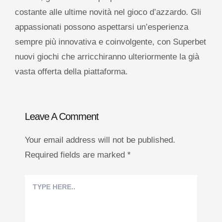
costante alle ultime novità nel gioco d’azzardo. Gli
appassionati possono aspettarsi un’esperienza
sempre più innovativa e coinvolgente, con Superbet
nuovi giochi che arricchiranno ulteriormente la già
vasta offerta della piattaforma.
Leave A Comment
Your email address will not be published.
Required fields are marked
*
TYPE
HERE..