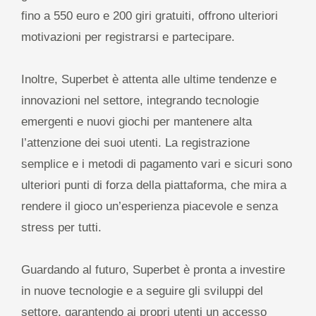
fino a 550 euro e 200 giri gratuiti, offrono ulteriori
motivazioni per registrarsi e partecipare.
Inoltre, Superbet è attenta alle ultime tendenze e
innovazioni nel settore, integrando tecnologie
emergenti e nuovi giochi per mantenere alta
l’attenzione dei suoi utenti. La registrazione
semplice e i metodi di pagamento vari e sicuri sono
ulteriori punti di forza della piattaforma, che mira a
rendere il gioco un’esperienza piacevole e senza
stress per tutti.
Guardando al futuro, Superbet è pronta a investire
in nuove tecnologie e a seguire gli sviluppi del
settore, garantendo ai propri utenti un accesso