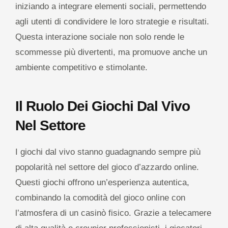
iniziando a integrare elementi sociali, permettendo
agli utenti di condividere le loro strategie e risultati.
Questa interazione sociale non solo rende le
scommesse più divertenti, ma promuove anche un
ambiente competitivo e stimolante.
Il Ruolo Dei Giochi Dal Vivo
Nel Settore
I giochi dal vivo stanno guadagnando sempre più
popolarità nel settore del gioco d’azzardo online.
Questi giochi offrono un’esperienza autentica,
combinando la comodità del gioco online con
l’atmosfera di un casinò fisico. Grazie a telecamere