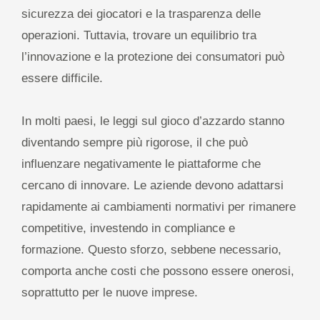
sicurezza dei giocatori e la trasparenza delle
operazioni. Tuttavia, trovare un equilibrio tra
l’innovazione e la protezione dei consumatori può
essere difficile.
In molti paesi, le leggi sul gioco d’azzardo stanno
diventando sempre più rigorose, il che può
influenzare negativamente le piattaforme che
cercano di innovare. Le aziende devono adattarsi
rapidamente ai cambiamenti normativi per rimanere
competitive, investendo in compliance e
formazione. Questo sforzo, sebbene necessario,
comporta anche costi che possono essere onerosi,
soprattutto per le nuove imprese.