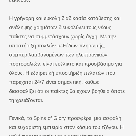
ξεκινούν.
Η γρήγορη και εύκολη διαδικασία κατάθεσης και
ανάληψης χρημάτων διευκολύνει τους νέους
παίκτες να συμμετάσχουν χωρίς άγχη. Με την
υποστήριξη πολλών μεθόδων πληρωμής,
συμπεριλαμβανομένων των ηλεκτρονικών
πορτοφολιών, είναι ευέλικτο και προσβάσιμο για
όλους. Η εξαιρετική υποστήριξη πελατών που
παρέχεται 24/7 είναι σημαντική, καθώς
διασφαλίζει ότι οι παίκτες θα έχουν βοήθεια όποτε
τη χρειάζονται.
Γενικά, το Spins of Glory προσφέρει μια ασφαλή
και ευχάριστη εμπειρία στον κόσμο του τζόγου. Η