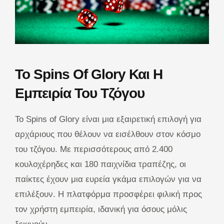
Το Spins Of Glory Και Η
Εμπειρία Του Τζόγου
Το Spins of Glory είναι μια εξαιρετική επιλογή για
αρχάριους που θέλουν να εισέλθουν στον κόσμο
του τζόγου. Με περισσότερους από 2.400
κουλοχέρηδες και 180 παιχνίδια τραπέζης, οι
παίκτες έχουν μια ευρεία γκάμα επιλογών για να
επιλέξουν. Η πλατφόρμα προσφέρει φιλική προς
τον χρήστη εμπειρία, ιδανική για όσους μόλις