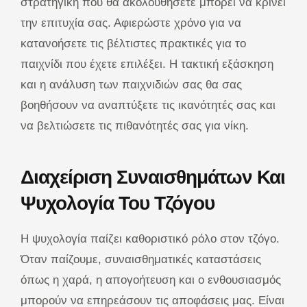
στρατηγική που θα ακολουθήσετε μπορεί να κρίνει
την επιτυχία σας. Αφιερώστε χρόνο για να
κατανοήσετε τις βέλτιστες πρακτικές για το
παιχνίδι που έχετε επιλέξει. Η τακτική εξάσκηση
και η ανάλυση των παιχνιδιών σας θα σας
βοηθήσουν να αναπτύξετε τις ικανότητές σας και
να βελτιώσετε τις πιθανότητές σας για νίκη.
Διαχείριση Συναισθημάτων Και
Ψυχολογία Του Τζόγου
Η ψυχολογία παίζει καθοριστικό ρόλο στον τζόγο.
Όταν παίζουμε, συναισθηματικές καταστάσεις
όπως η χαρά, η απογοήτευση και ο ενθουσιασμός
μπορούν να επηρεάσουν τις αποφάσεις μας. Είναι