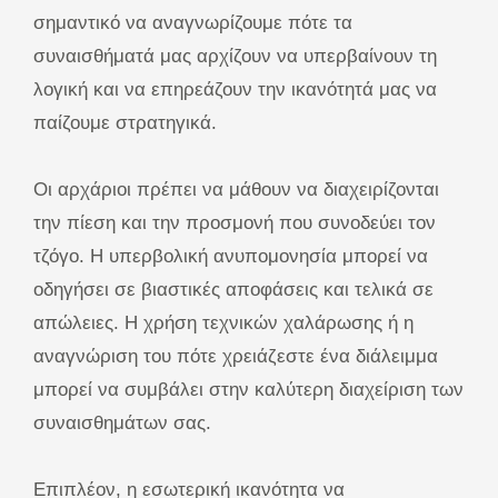
σημαντικό να αναγνωρίζουμε πότε τα
συναισθήματά μας αρχίζουν να υπερβαίνουν τη
λογική και να επηρεάζουν την ικανότητά μας να
παίζουμε στρατηγικά.
Οι αρχάριοι πρέπει να μάθουν να διαχειρίζονται
την πίεση και την προσμονή που συνοδεύει τον
τζόγο. Η υπερβολική ανυπομονησία μπορεί να
οδηγήσει σε βιαστικές αποφάσεις και τελικά σε
απώλειες. Η χρήση τεχνικών χαλάρωσης ή η
αναγνώριση του πότε χρειάζεστε ένα διάλειμμα
μπορεί να συμβάλει στην καλύτερη διαχείριση των
συναισθημάτων σας.
Επιπλέον, η εσωτερική ικανότητα να