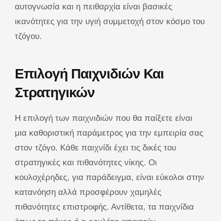
αυτογνωσία και η πειθαρχία είναι βασικές
ικανότητες για την υγιή συμμετοχή στον κόσμο του
τζόγου.
Επιλογή Παιχνιδιών Και
Στρατηγικών
Η επιλογή των παιχνιδιών που θα παίξετε είναι
μια καθοριστική παράμετρος για την εμπειρία σας
στον τζόγο. Κάθε παιχνίδι έχει τις δικές του
στρατηγικές και πιθανότητες νίκης. Οι
κουλοχέρηδες, για παράδειγμα, είναι εύκολοι στην
κατανόηση αλλά προσφέρουν χαμηλές
πιθανότητες επιστροφής. Αντίθετα, τα παιχνίδια