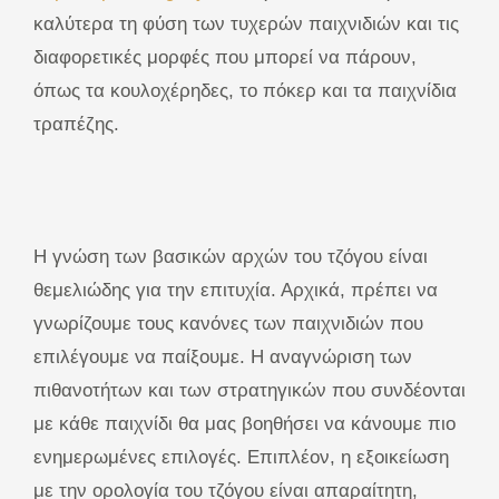
καλύτερα τη φύση των τυχερών παιχνιδιών και τις
διαφορετικές μορφές που μπορεί να πάρουν,
όπως τα κουλοχέρηδες, το πόκερ και τα παιχνίδια
τραπέζης.
Η γνώση των βασικών αρχών του τζόγου είναι
θεμελιώδης για την επιτυχία. Αρχικά, πρέπει να
γνωρίζουμε τους κανόνες των παιχνιδιών που
επιλέγουμε να παίξουμε. Η αναγνώριση των
πιθανοτήτων και των στρατηγικών που συνδέονται
με κάθε παιχνίδι θα μας βοηθήσει να κάνουμε πιο
ενημερωμένες επιλογές. Επιπλέον, η εξοικείωση
με την ορολογία του τζόγου είναι απαραίτητη,