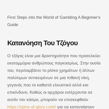
First Steps into the World of Gambling A Beginner's
Guide
Κατανόηση Του Τζόγου
Ο τζόγος είναι μια δραστηριότητα που προσελκύει
εκατομμύρια ανθρώπους παγκοσμίως. Στην ουσία
του, περιλαμβάνει το ρίσκο χρημάτων ή άλλων
πολύτιμων αντικειμένων σε μια πιθανή νίκη,
γεγονός που το καθιστά ελκυστικό αλλά και
επικίνδυνο. Καθώς οι αρχάριοι εισέρχονται σε
αυτόν τον κόσμο, μπορούν να επισκεφθούν
https://spins-of-glory.co/el/
για να κατανοήσουν