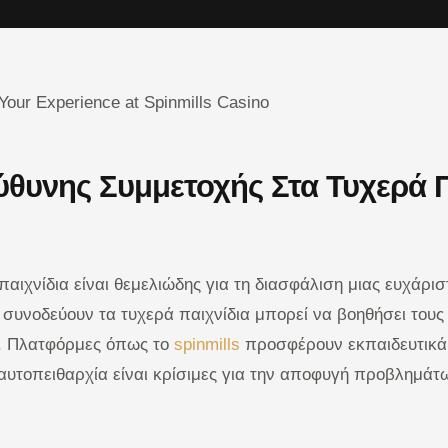
Your Experience at Spinmills Casino
θυνης Συμμετοχής Στα Τυχερά Π
ιχνίδια είναι θεμελιώδης για τη διασφάλιση μιας ευχάρισ
συνοδεύουν τα τυχερά παιχνίδια μπορεί να βοηθήσει τους
ς. Πλατφόρμες όπως το
spinmills
προσφέρουν εκπαιδευτικά 
αυτοπειθαρχία είναι κρίσιμες για την αποφυγή προβλημάτω