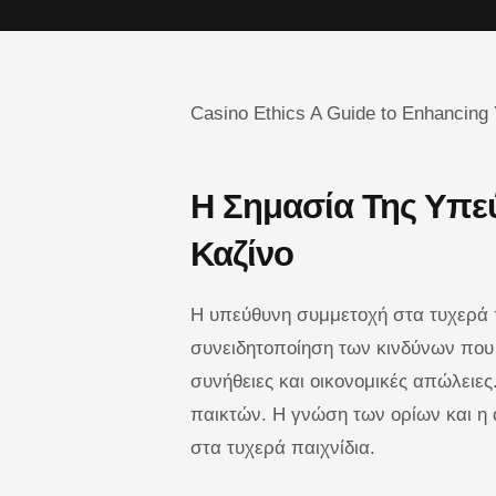
Casino Ethics A Guide to Enhancing 
Η Σημασία Της Υπεύ
Καζίνο
Η υπεύθυνη συμμετοχή στα τυχερά πα
συνειδητοποίηση των κινδύνων που 
συνήθειες και οικονομικές απώλειε
παικτών. Η γνώση των ορίων και η 
στα τυχερά παιχνίδια.