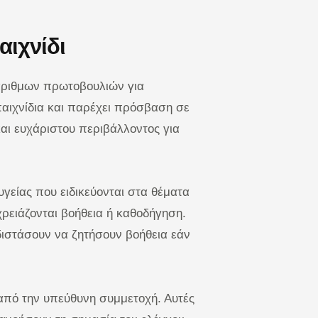
αιχνίδι
υάριθμων πρωτοβουλιών για
παιχνίδια και παρέχει πρόσβαση σε
και ευχάριστου περιβάλλοντος για
υγείας που ειδικεύονται στα θέματα
χρειάζονται βοήθεια ή καθοδήγηση.
 διστάσουν να ζητήσουν βοήθεια εάν
από την υπεύθυνη συμμετοχή. Αυτές