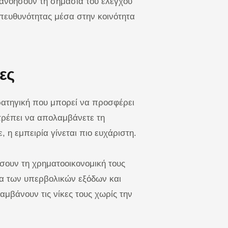
τανοήσουν τη σημασία του ελέγχου
υπευθυνότητας μέσα στην κοινότητα
ες
τρατηγική που μπορεί να προσφέρει
ιτρέπει να απολαμβάνετε τη
, η εμπειρία γίνεται πιο ευχάριστη.
σουν τη χρηματοοικονομική τους
δα των υπερβολικών εξόδων και
αμβάνουν τις νίκες τους χωρίς την