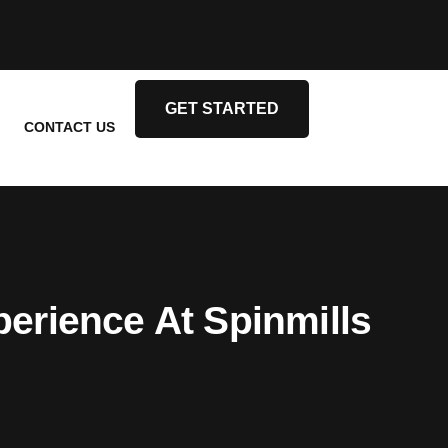
GET STARTED
CONTACT US
erience At Spinmills