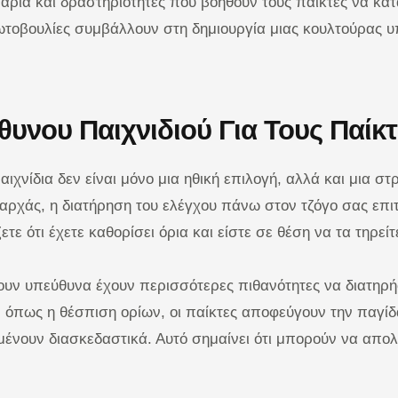
άρια και δραστηριότητες που βοηθούν τους παίκτες να κα
ρωτοβουλίες συμβάλλουν στη δημιουργία μιας κουλτούρας 
υνου Παιχνιδιού Για Τους Παίκτ
χνίδια δεν είναι μόνο μια ηθική επιλογή, αλλά και μια σ
ταρχάς, η διατήρηση του ελέγχου πάνω στον τζόγο σας επ
τε ότι έχετε καθορίσει όρια και είστε σε θέση να τα τηρείτε
ουν υπεύθυνα έχουν περισσότερες πιθανότητες να διατηρή
ν όπως η θέσπιση ορίων, οι παίκτες αποφεύγουν την παγί
μένουν διασκεδαστικά. Αυτό σημαίνει ότι μπορούν να απολ