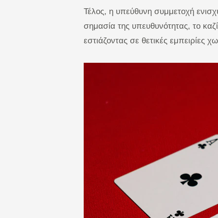
Τέλος, η υπεύθυνη συμμετοχή ενισχύ
σημασία της υπευθυνότητας, το καζ
εστιάζοντας σε θετικές εμπειρίες χω