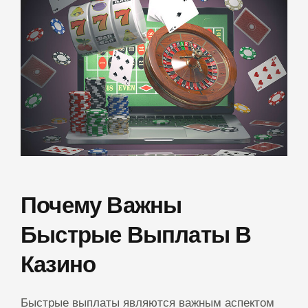
Почему Важны
Быстрые Выплаты В
Казино
Быстрые выплаты являются важным аспектом