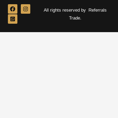
F
W
I
All rights reserved by Referrals
a
h
n
c
a
s
Trade.
e
t
t
b
s
a
o
a
g
o
p
r
k
p
a
-
m
s
q
u
a
r
e