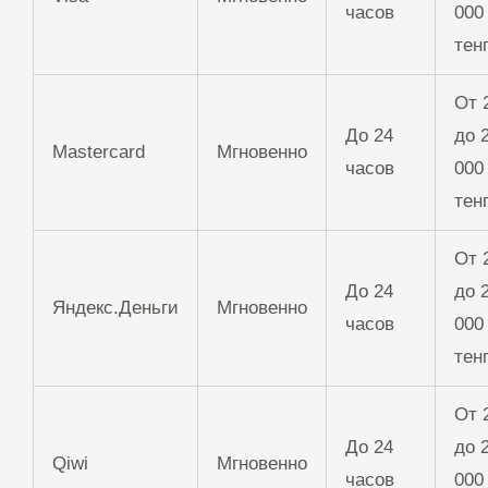
часов
000
тен
От 
До 24
до 
Mastercard
Мгновенно
часов
000
тен
От 
До 24
до 
Яндекс.Деньги
Мгновенно
часов
000
тен
От 
До 24
до 
Qiwi
Мгновенно
часов
000