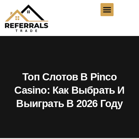
Skip
to
content
Топ Слотов В Pinco
Casino: Как Выбрать И
Выиграть В 2026 Году