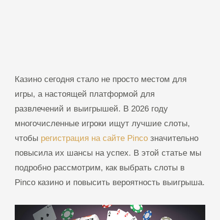
Казино сегодня стало не просто местом для
игры, а настоящей платформой для
развлечений и выигрышей. В 2026 году
многочисленные игроки ищут лучшие слоты,
чтобы
регистрация на сайте Pinco
значительно
повысила их шансы на успех. В этой статье мы
подробно рассмотрим, как выбрать слоты в
Pinco казино и повысить вероятность выигрыша.