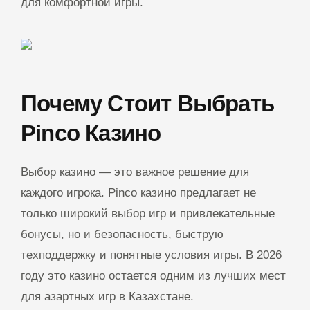
для комфортной игры.
Почему Стоит Выбрать
Pinco Казино
Выбор казино — это важное решение для
каждого игрока. Pinco казино предлагает не
только широкий выбор игр и привлекательные
бонусы, но и безопасность, быструю
техподдержку и понятные условия игры. В 2026
году это казино остается одним из лучших мест
для азартных игр в Казахстане.