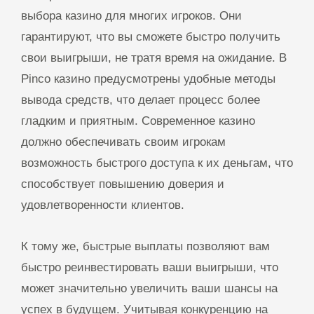
выбора казино для многих игроков. Они
гарантируют, что вы сможете быстро получить
свои выигрыши, не тратя время на ожидание. В
Pinco казино предусмотрены удобные методы
вывода средств, что делает процесс более
гладким и приятным. Современное казино
должно обеспечивать своим игрокам
возможность быстрого доступа к их деньгам, что
способствует повышению доверия и
удовлетворенности клиентов.
К тому же, быстрые выплаты позволяют вам
быстро реинвестировать ваши выигрыши, что
может значительно увеличить ваши шансы на
успех в будущем. Учитывая конкуренцию на