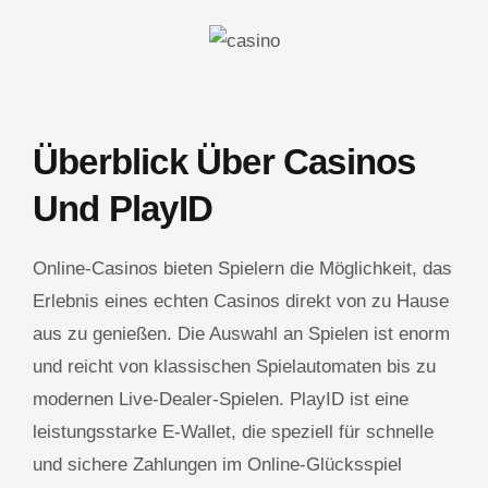
Überblick Über Casinos
Und PlayID
Online-Casinos bieten Spielern die Möglichkeit, das
Erlebnis eines echten Casinos direkt von zu Hause
aus zu genießen. Die Auswahl an Spielen ist enorm
und reicht von klassischen Spielautomaten bis zu
modernen Live-Dealer-Spielen. PlayID ist eine
leistungsstarke E-Wallet, die speziell für schnelle
und sichere Zahlungen im Online-Glücksspiel