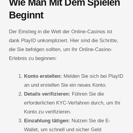
Wie Man Mit Dem Spielen
Beginnt
Der Einstieg in die Welt der Online-Casinos ist
dank PlayID unkompliziert. Hier sind die Schritte,
die Sie befolgen sollten, um Ihr Online-Casino-
Erlebnis zu beginnen:
Konto erstellen:
Melden Sie sich bei PlayID
an und erstellen Sie ein neues Konto.
Details verifizieren:
Führen Sie die
erforderlichen KYC-Verfahren durch, um Ihr
Konto zu verifizieren.
Einzahlung tätigen:
Nutzen Sie die E-
Wallet, um schnell und sicher Geld