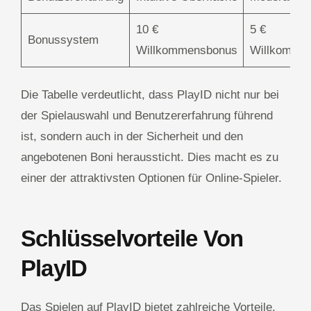
10 €
5 €
Bonussystem
Willkommensbonus
Willkomme
Die Tabelle verdeutlicht, dass PlayID nicht nur bei
der Spielauswahl und Benutzererfahrung führend
ist, sondern auch in der Sicherheit und den
angebotenen Boni heraussticht. Dies macht es zu
einer der attraktivsten Optionen für Online-Spieler.
Schlüsselvorteile Von
PlayID
Das Spielen auf PlayID bietet zahlreiche Vorteile,