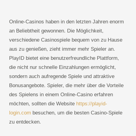
Online-Casinos haben in den letzten Jahren enorm
an Beliebtheit gewonnen. Die Möglichkeit,
verschiedene Casinospiele bequem von zu Hause
aus zu genießen, zieht immer mehr Spieler an.
PlayID bietet eine benutzerfreundliche Plattform,
die nicht nur schnelle Einzahlungen ermöglicht,
sondern auch aufregende Spiele und attraktive
Bonusangebote. Spieler, die mehr über die Vorteile
des Spielens in einem Online-Casino erfahren
möchten, sollten die Website
https://playid-
login.com
besuchen, um die besten Casino-Spiele
zu entdecken.