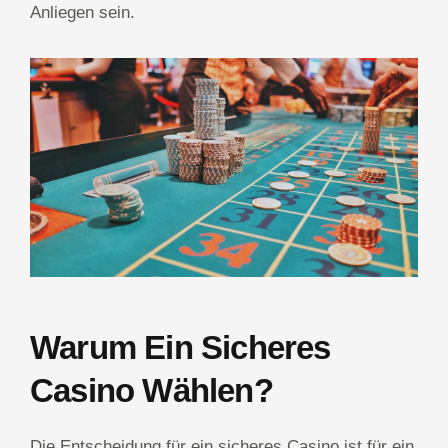
Anliegen sein.
Warum Ein Sicheres
Casino Wählen?
Die Entscheidung für ein sicheres Casino ist für ein