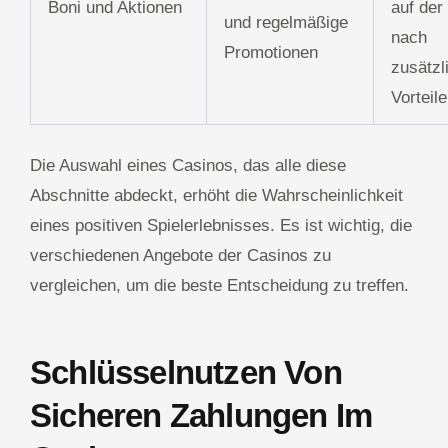
Boni und Aktionen
auf der
und regelmäßige
nach
Promotionen
zusätzl
Vorteil
Die Auswahl eines Casinos, das alle diese
Abschnitte abdeckt, erhöht die Wahrscheinlichkeit
eines positiven Spielerlebnisses. Es ist wichtig, die
verschiedenen Angebote der Casinos zu
vergleichen, um die beste Entscheidung zu treffen.
Schlüsselnutzen Von
Sicheren Zahlungen Im