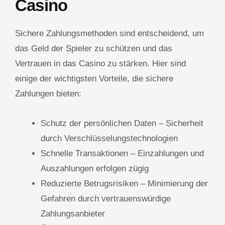
Casino
Sichere Zahlungsmethoden sind entscheidend, um
das Geld der Spieler zu schützen und das
Vertrauen in das Casino zu stärken. Hier sind
einige der wichtigsten Vorteile, die sichere
Zahlungen bieten:
Schutz der persönlichen Daten – Sicherheit
durch Verschlüsselungstechnologien
Schnelle Transaktionen – Einzahlungen und
Auszahlungen erfolgen zügig
Reduzierte Betrugsrisiken – Minimierung der
Gefahren durch vertrauenswürdige
Zahlungsanbieter