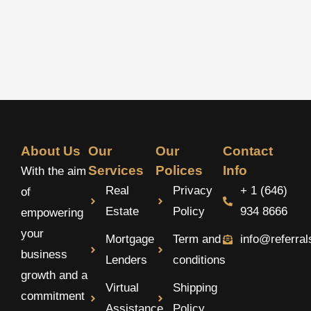
About Us
Our
Our
Contact
Services
Polices
Info
With the aim
Real
Privacy
+ 1 (646)
of
Estate
Policy
934 8666
empowering
your
Mortgage
Term and
info@referra
business
Lenders
conditions
growth and a
Virtual
Shipping
commitment
Assistance
Policy