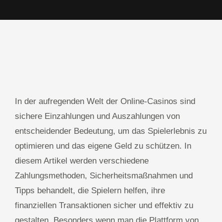
In der aufregenden Welt der Online-Casinos sind
sichere Einzahlungen und Auszahlungen von
entscheidender Bedeutung, um das Spielerlebnis zu
optimieren und das eigene Geld zu schützen. In
diesem Artikel werden verschiedene
Zahlungsmethoden, Sicherheitsmaßnahmen und
Tipps behandelt, die Spielern helfen, ihre
finanziellen Transaktionen sicher und effektiv zu
gestalten. Besonders wenn man die Plattform von