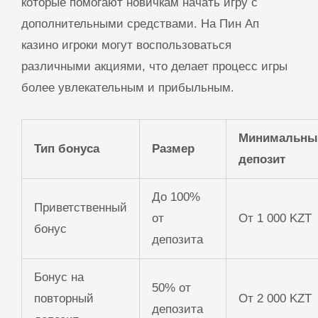
которые помогают новичкам начать игру с
дополнительными средствами. На Пин Ап
казино игроки могут воспользоваться
различными акциями, что делает процесс игры
более увлекательным и прибыльным.
Минимальны
Тип бонуса
Размер
депозит
До 100%
Приветственный
от
От 1 000 KZT
бонус
депозита
Бонус на
50% от
повторный
От 2 000 KZT
депозита