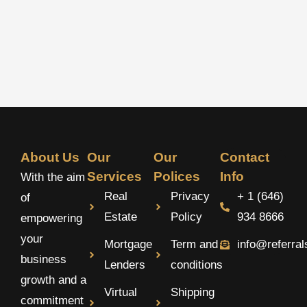
About Us
Our
Our
Contact
Services
Polices
Info
With the aim
Real
Privacy
+ 1 (646)
of
Estate
Policy
934 8666
empowering
your
Mortgage
Term and
info@referra
business
Lenders
conditions
growth and a
Virtual
Shipping
commitment