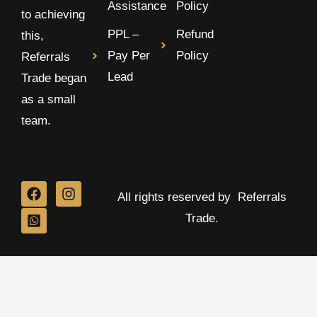
Assistance
Policy
to achieving
PPL –
Refund
this,
Pay Per
Policy
Referrals
Lead
Trade began
as a small
team.
F
W
I
All rights reserved by Referrals
a
h
n
c
a
s
Trade.
e
t
t
b
s
a
o
a
g
o
p
r
k
p
a
-
m
s