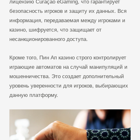
лицензию Curaçao eGaming, что гарантирует
безопасность игроков и защиту их данных. Вся
информация, передаваемая между игроками и
казино, шифруется, что защищает от
несанкционированного доступа.
Кроме того, Пин Ап казино строго контролирует
играющие автоматов на случай манипуляций и
мошенничества. Это создает дополнительный
уровень уверенности для игроков, выбирающих
данную платформу.