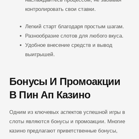
контролировать свои ставки.
Легкий старт благодаря простым шагам.
Разнообразие слотов для любого вкуса.
Удобное внесение средств и вывод
выигрышей.
Бонусы И Промоакции
В Пин Ап Казино
Одним из ключевых аспектов успешной игры в
слоты являются бонусы и промоакции. Многие
казино предлагают приветственные бонусы,