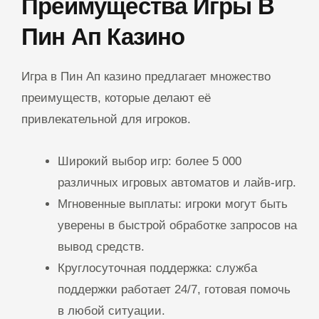
Преимущества Игры В
Пин Ап Казино
Игра в Пин Ап казино предлагает множество
преимуществ, которые делают её
привлекательной для игроков.
Широкий выбор игр: более 5 000
различных игровых автоматов и лайв-игр.
Мгновенные выплаты: игроки могут быть
уверены в быстрой обработке запросов на
вывод средств.
Круглосуточная поддержка: служба
поддержки работает 24/7, готовая помочь
в любой ситуации.