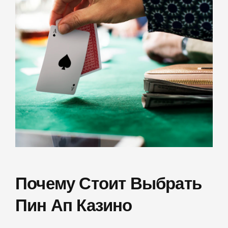
Почему Стоит Выбрать
Пин Ап Казино