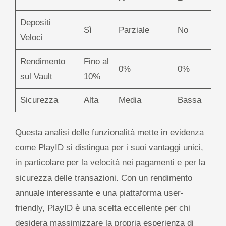
Depositi
Sì
Parziale
No
Veloci
Rendimento
Fino al
0%
0%
sul Vault
10%
Sicurezza
Alta
Media
Bassa
Questa analisi delle funzionalità mette in evidenza
come PlayID si distingua per i suoi vantaggi unici,
in particolare per la velocità nei pagamenti e per la
sicurezza delle transazioni. Con un rendimento
annuale interessante e una piattaforma user-
friendly, PlayID è una scelta eccellente per chi
desidera massimizzare la propria esperienza di