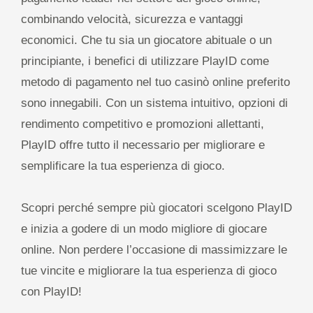
combinando velocità, sicurezza e vantaggi
economici. Che tu sia un giocatore abituale o un
principiante, i benefici di utilizzare PlayID come
metodo di pagamento nel tuo casinò online preferito
sono innegabili. Con un sistema intuitivo, opzioni di
rendimento competitivo e promozioni allettanti,
PlayID offre tutto il necessario per migliorare e
semplificare la tua esperienza di gioco.
Scopri perché sempre più giocatori scelgono PlayID
e inizia a godere di un modo migliore di giocare
online. Non perdere l’occasione di massimizzare le
tue vincite e migliorare la tua esperienza di gioco
con PlayID!