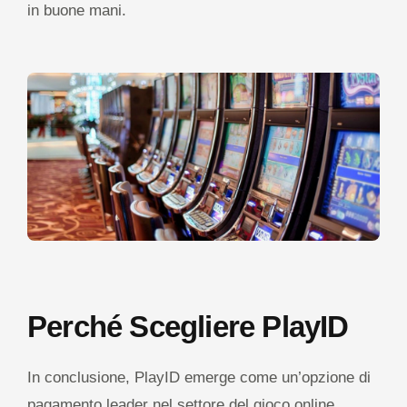
in buone mani.
Perché Scegliere PlayID
In conclusione, PlayID emerge come un’opzione di
pagamento leader nel settore del gioco online,