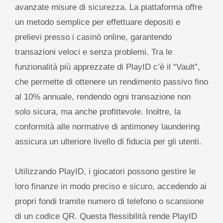
avanzate misure di sicurezza. La piattaforma offre
un metodo semplice per effettuare depositi e
prelievi presso i casinò online, garantendo
transazioni veloci e senza problemi. Tra le
funzionalità più apprezzate di PlayID c’è il “Vault”,
che permette di ottenere un rendimento passivo fino
al 10% annuale, rendendo ogni transazione non
solo sicura, ma anche profittevole. Inoltre, la
conformità alle normative di antimoney laundering
assicura un ulteriore livello di fiducia per gli utenti.
Utilizzando PlayID, i giocatori possono gestire le
loro finanze in modo preciso e sicuro, accedendo ai
propri fondi tramite numero di telefono o scansione
di un codice QR. Questa flessibilità rende PlayID