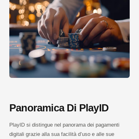
Panoramica Di PlayID
PlayID si distingue nel panorama dei pagamenti
digitali grazie alla sua facilità d’uso e alle sue