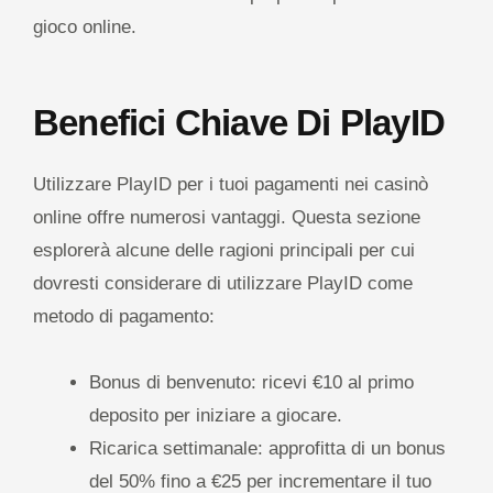
gioco online.
Benefici Chiave Di PlayID
Utilizzare PlayID per i tuoi pagamenti nei casinò
online offre numerosi vantaggi. Questa sezione
esplorerà alcune delle ragioni principali per cui
dovresti considerare di utilizzare PlayID come
metodo di pagamento:
Bonus di benvenuto: ricevi €10 al primo
deposito per iniziare a giocare.
Ricarica settimanale: approfitta di un bonus
del 50% fino a €25 per incrementare il tuo