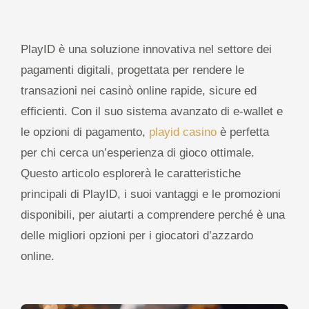
PlayID è una soluzione innovativa nel settore dei
pagamenti digitali, progettata per rendere le
transazioni nei casinò online rapide, sicure ed
efficienti. Con il suo sistema avanzato di e-wallet e
le opzioni di pagamento,
playid casino
è perfetta
per chi cerca un’esperienza di gioco ottimale.
Questo articolo esplorerà le caratteristiche
principali di PlayID, i suoi vantaggi e le promozioni
disponibili, per aiutarti a comprendere perché è una
delle migliori opzioni per i giocatori d’azzardo
online.