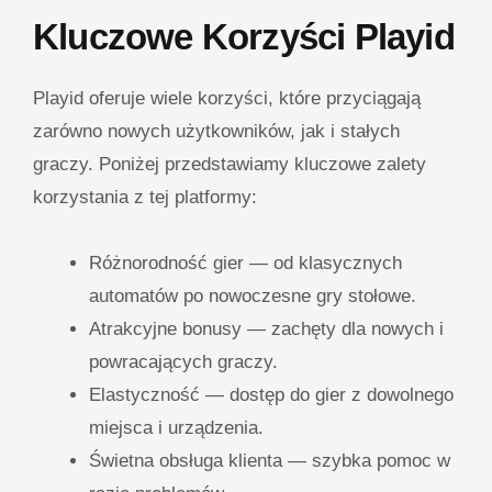
Kluczowe Korzyści Playid
Playid oferuje wiele korzyści, które przyciągają
zarówno nowych użytkowników, jak i stałych
graczy. Poniżej przedstawiamy kluczowe zalety
korzystania z tej platformy:
Różnorodność gier — od klasycznych
automatów po nowoczesne gry stołowe.
Atrakcyjne bonusy — zachęty dla nowych i
powracających graczy.
Elastyczność — dostęp do gier z dowolnego
miejsca i urządzenia.
Świetna obsługa klienta — szybka pomoc w