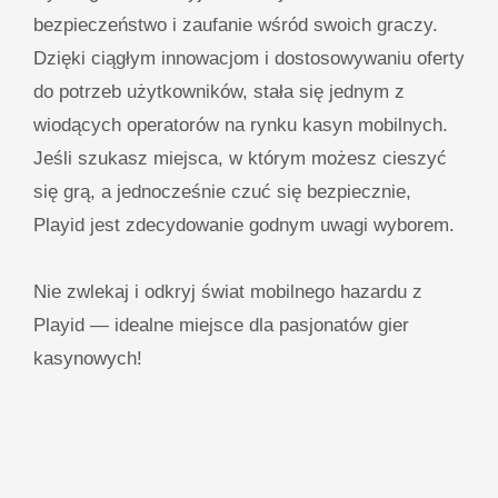
bezpieczeństwo i zaufanie wśród swoich graczy.
Dzięki ciągłym innowacjom i dostosowywaniu oferty
do potrzeb użytkowników, stała się jednym z
wiodących operatorów na rynku kasyn mobilnych.
Jeśli szukasz miejsca, w którym możesz cieszyć
się grą, a jednocześnie czuć się bezpiecznie,
Playid jest zdecydowanie godnym uwagi wyborem.
Nie zwlekaj i odkryj świat mobilnego hazardu z
Playid — idealne miejsce dla pasjonatów gier
kasynowych!