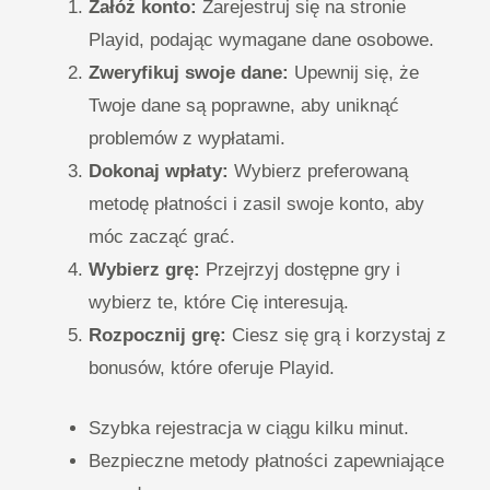
Załóż konto:
Zarejestruj się na stronie
Playid, podając wymagane dane osobowe.
Zweryfikuj swoje dane:
Upewnij się, że
Twoje dane są poprawne, aby uniknąć
problemów z wypłatami.
Dokonaj wpłaty:
Wybierz preferowaną
metodę płatności i zasil swoje konto, aby
móc zacząć grać.
Wybierz grę:
Przejrzyj dostępne gry i
wybierz te, które Cię interesują.
Rozpocznij grę:
Ciesz się grą i korzystaj z
bonusów, które oferuje Playid.
Szybka rejestracja w ciągu kilku minut.
Bezpieczne metody płatności zapewniające