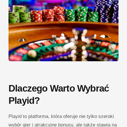
Dlaczego Warto Wybrać
Playid?
Playid to platforma, która oferuje nie tylko szeroki
wybór gier i atrakcyjne bonusy, ale także stawia na