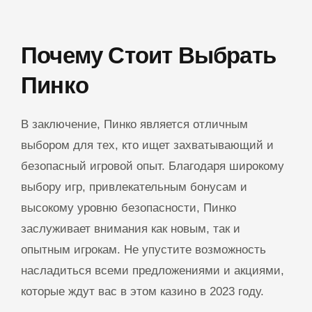
Почему Стоит Выбрать
Пинко
В заключение, Пинко является отличным
выбором для тех, кто ищет захватывающий и
безопасный игровой опыт. Благодаря широкому
выбору игр, привлекательным бонусам и
высокому уровню безопасности, Пинко
заслуживает внимания как новым, так и
опытным игрокам. Не упустите возможность
насладиться всеми предложениями и акциями,
которые ждут вас в этом казино в 2023 году.