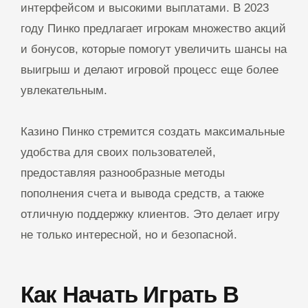
интерфейсом и высокими выплатами. В 2023
году Пинко предлагает игрокам множество акций
и бонусов, которые помогут увеличить шансы на
выигрыш и делают игровой процесс еще более
увлекательным.
Казино Пинко стремится создать максимальные
удобства для своих пользователей,
предоставляя разнообразные методы
пополнения счета и вывода средств, а также
отличную поддержку клиентов. Это делает игру
не только интересной, но и безопасной.
Как Начать Играть В