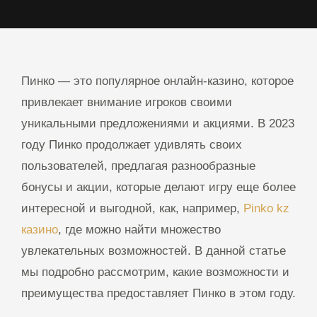
Пинко — это популярное онлайн-казино, которое
привлекает внимание игроков своими
уникальными предложениями и акциями. В 2023
году Пинко продолжает удивлять своих
пользователей, предлагая разнообразные
бонусы и акции, которые делают игру еще более
интересной и выгодной, как, например,
Pinko kz
казино
, где можно найти множество
увлекательных возможностей. В данной статье
мы подробно рассмотрим, какие возможности и
преимущества предоставляет Пинко в этом году.