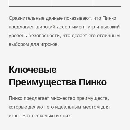
Сравнительные данные показывают, что Пинко
предлагает широкий ассортимент игр и высокий
уровень безопасности, что делает его отличным
выбором для игроков.
Ключевые
Преимущества Пинко
Пинко предлагает множество преимуществ,
которые делают его идеальным местом для
игры. Вот несколько из них: