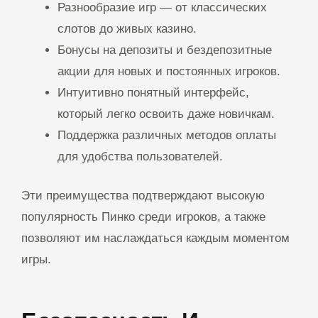
Разнообразие игр — от классических
слотов до живых казино.
Бонусы на депозиты и бездепозитные
акции для новых и постоянных игроков.
Интуитивно понятный интерфейс,
который легко освоить даже новичкам.
Поддержка различных методов оплаты
для удобства пользователей.
Эти преимущества подтверждают высокую
популярность Пинко среди игроков, а также
позволяют им наслаждаться каждым моментом
игры.