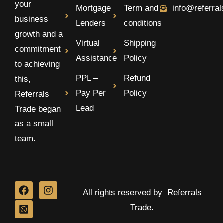
your
Mortgage
Term and
info@referra
business
Lenders
conditions
growth and a
Virtual
Shipping
commitment
Assistance
Policy
to achieving
PPL –
Refund
this,
Pay Per
Policy
Referrals
Lead
Trade began
as a small
team.
F
W
I
All rights reserved by Referrals
a
h
n
c
a
s
Trade.
e
t
t