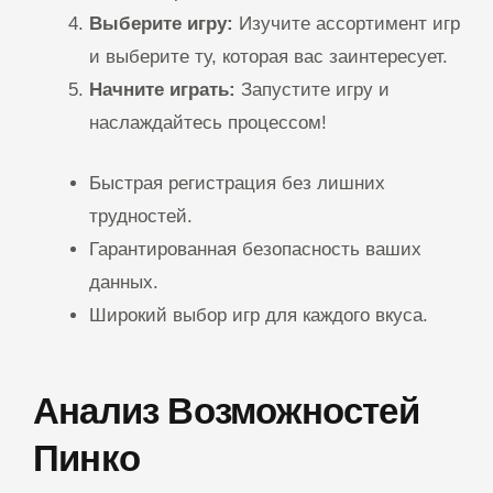
Выберите игру:
Изучите ассортимент игр
и выберите ту, которая вас заинтересует.
Начните играть:
Запустите игру и
наслаждайтесь процессом!
Быстрая регистрация без лишних
трудностей.
Гарантированная безопасность ваших
данных.
Широкий выбор игр для каждого вкуса.
Анализ Возможностей
Пинко