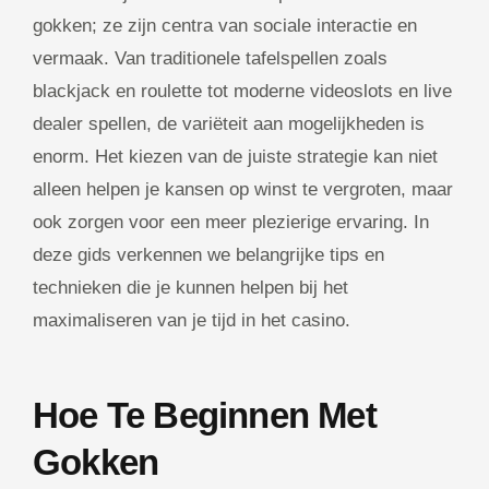
gokken; ze zijn centra van sociale interactie en
vermaak. Van traditionele tafelspellen zoals
blackjack en roulette tot moderne videoslots en live
dealer spellen, de variëteit aan mogelijkheden is
enorm. Het kiezen van de juiste strategie kan niet
alleen helpen je kansen op winst te vergroten, maar
ook zorgen voor een meer plezierige ervaring. In
deze gids verkennen we belangrijke tips en
technieken die je kunnen helpen bij het
maximaliseren van je tijd in het casino.
Hoe Te Beginnen Met
Gokken