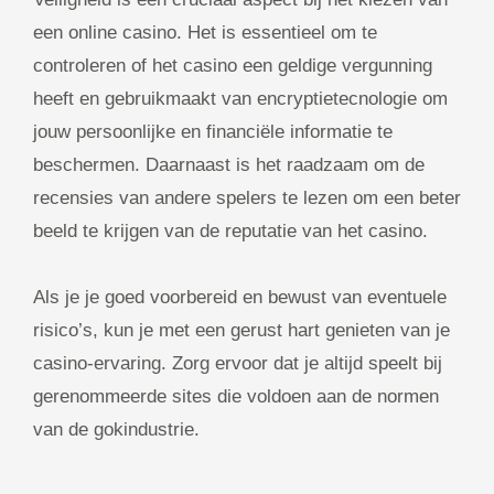
een online casino. Het is essentieel om te
controleren of het casino een geldige vergunning
heeft en gebruikmaakt van encryptietecnologie om
jouw persoonlijke en financiële informatie te
beschermen. Daarnaast is het raadzaam om de
recensies van andere spelers te lezen om een beter
beeld te krijgen van de reputatie van het casino.
Als je je goed voorbereid en bewust van eventuele
risico’s, kun je met een gerust hart genieten van je
casino-ervaring. Zorg ervoor dat je altijd speelt bij
gerenommeerde sites die voldoen aan de normen
van de gokindustrie.