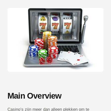
Main Overview
Casino’s zijn meer dan alleen plekken om te