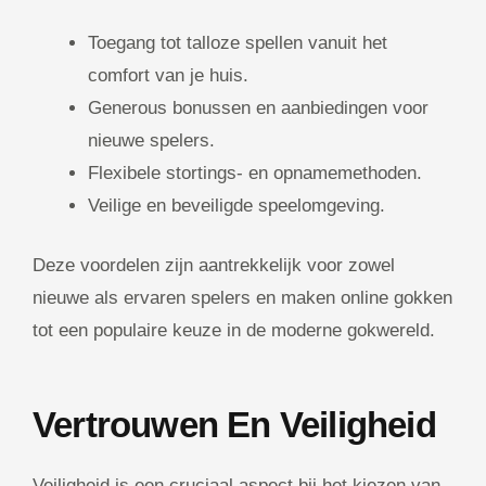
Toegang tot talloze spellen vanuit het
comfort van je huis.
Generous bonussen en aanbiedingen voor
nieuwe spelers.
Flexibele stortings- en opnamemethoden.
Veilige en beveiligde speelomgeving.
Deze voordelen zijn aantrekkelijk voor zowel
nieuwe als ervaren spelers en maken online gokken
tot een populaire keuze in de moderne gokwereld.
Vertrouwen En Veiligheid
Veiligheid is een cruciaal aspect bij het kiezen van