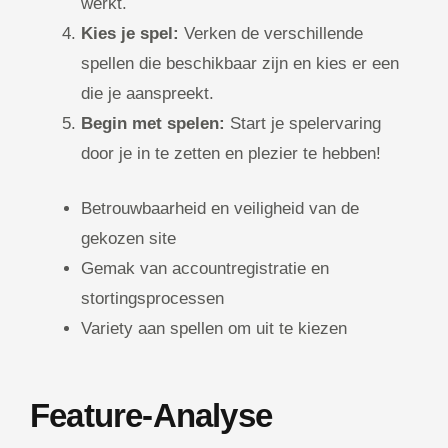
werkt.
Kies je spel:
Verken de verschillende
spellen die beschikbaar zijn en kies er een
die je aanspreekt.
Begin met spelen:
Start je spelervaring
door je in te zetten en plezier te hebben!
Betrouwbaarheid en veiligheid van de
gekozen site
Gemak van accountregistratie en
stortingsprocessen
Variety aan spellen om uit te kiezen
Feature-Analyse