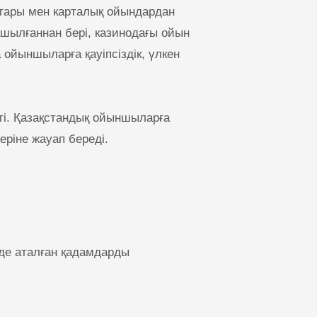
тары мен карталық ойындардан
шылғаннан бері, казинодағы ойын
ойыншыларға қауіпсіздік, үлкен
кті. Қазақстандық ойыншыларға
еріне жауап береді.
нде аталған қадамдарды