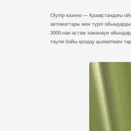
Olymp казино — Қазақстандағы ой
автоматтары мен түрлі ойындарды
3000-нан астам заманауи ойында
тәулік бойы қолдау қызметімен та