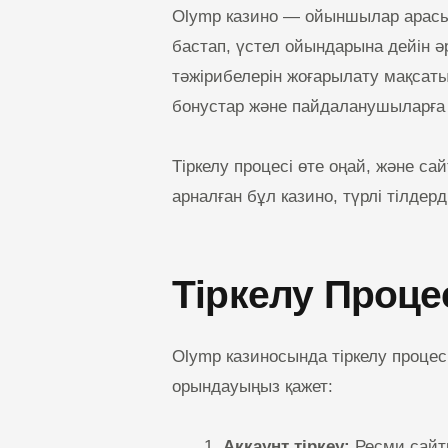
Olymp казино — ойыншылар арасы
бастап, үстел ойындарына дейін 
тәжірибелерін жоғарылату мақсаты
бонустар және пайдаланушыларға қ
Тіркелу процесі өте оңай, және с
арналған бұл казино, түрлі тілдер
Тіркелу Проце
Olymp казиносында тіркелу проце
орындауыңыз қажет:
Аккаунт тіркеу:
Ресми сайтқ