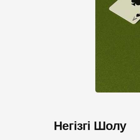
Негізгі Шолу