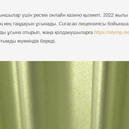
ыншылар үшін ресми онлайн казино қызметі. 2022 жылы
ң кең таңдауын ұсынады. Curacao лицензиясы бойынша 
рды ұсына отырып, жаңа қолданушыларға
https://olymp.mo
ртымды мүмкіндік береді.