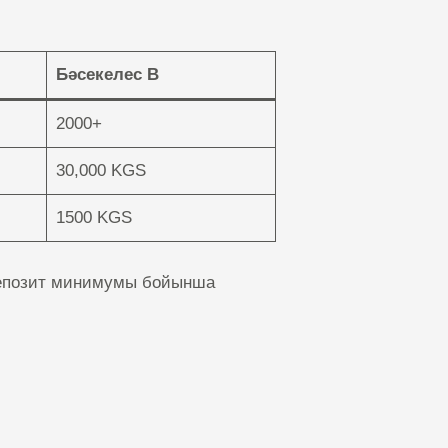
Бәсекелес B
2000+
30,000 KGS
1500 KGS
 депозит минимумы бойынша