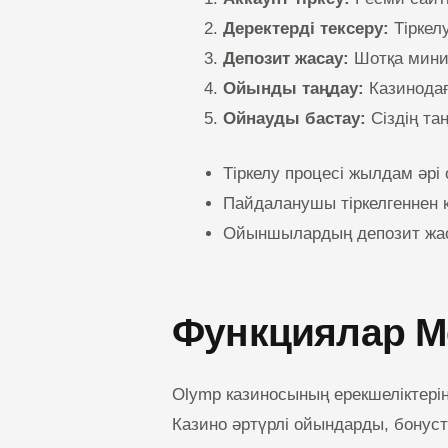
Деректерді тексеру:
Тіркел
Депозит жасау:
Шотқа миним
Ойынды таңдау:
Казинодағ
Ойнауды бастау:
Сіздің та
Тіркелу процесі жылдам әрі
Пайдаланушы тіркелгеннен к
Ойыншылардың депозит жаса
Функциялар М
Olymp казиносының ерекшеліктерін
Казино әртүрлі ойындарды, бонус