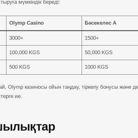
тыруға мүмкіндік береді:
Olymp Casino
Бәсекелес A
3000+
1500+
100,000 KGS
50,000 KGS
500 KGS
1000 KGS
ай, Olymp казиносы ойын таңдау, тіркелу бонусы және
терге ие.
қшылықтар