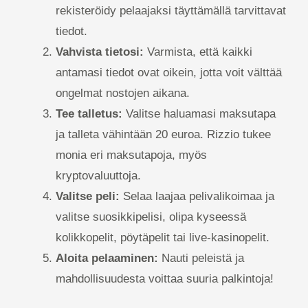
rekisteröidy pelaajaksi täyttämällä tarvittavat
tiedot.
Vahvista tietosi:
Varmista, että kaikki
antamasi tiedot ovat oikein, jotta voit välttää
ongelmat nostojen aikana.
Tee talletus:
Valitse haluamasi maksutapa
ja talleta vähintään 20 euroa. Rizzio tukee
monia eri maksutapoja, myös
kryptovaluuttoja.
Valitse peli:
Selaa laajaa pelivalikoimaa ja
valitse suosikkipelisi, olipa kyseessä
kolikkopelit, pöytäpelit tai live-kasinopelit.
Aloita pelaaminen:
Nauti peleistä ja
mahdollisuudesta voittaa suuria palkintoja!