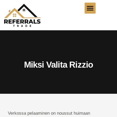
Skip
to
content
TRANSACTION COORDINA
Miksi Valita Rizzio
Verkossa pelaaminen on noussut huimaan