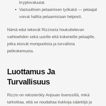
kryptovaluutat.
Vastuullisen pelaamisen työkalut — pelaajat
voivat hallita pelaamistaan helposti.
Nämä edut tekevät Rizziosta houkuttelevan
vaihtoehdon sekä uusille että kokeneille pelaajille,
jotka etsivät monipuolista ja turvallista
pelikokemusta.
Luottamus Ja
Turvallisuus
Rizzio on rekisteröity Anjouan lisenssillä, mikä
tarkoittaa, että se noudattaa tiukkoja sääntöjä ja