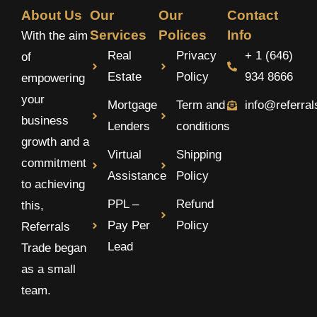
About Us
Our
Our
Contact
Services
Polices
Info
With the aim
Real
Privacy
+ 1 (646)
of
Estate
Policy
934 8666
empowering
your
Mortgage
Term and
info@referra
business
Lenders
conditions
growth and a
Virtual
Shipping
commitment
Assistance
Policy
to achieving
PPL –
Refund
this,
Pay Per
Policy
Referrals
Lead
Trade began
as a small
team.