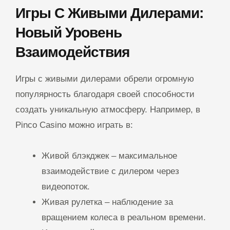
Игры С Живыми Дилерами:
Новый Уровень
Взаимодействия
Игры с живыми дилерами обрели огромную
популярность благодаря своей способности
создать уникальную атмосферу. Например, в
Pinco Casino можно играть в:
Живой блэкджек – максимальное
взаимодействие с дилером через
видеопоток.
Живая рулетка – наблюдение за
вращением колеса в реальном времени.