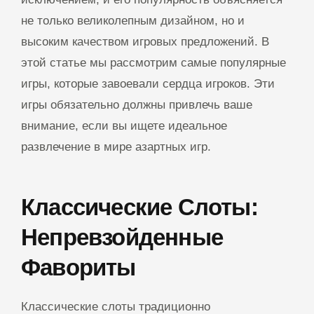
не только великолепным дизайном, но и
высоким качеством игровых предложений. В
этой статье мы рассмотрим самые популярные
игры, которые завоевали сердца игроков. Эти
игры обязательно должны привлечь ваше
внимание, если вы ищете идеальное
развлечение в мире азартных игр.
Классические Слоты:
Непревзойденные
Фавориты
Классические слоты традиционно