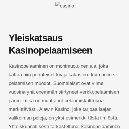
Yleiskatsaus
Kasinopelaamiseen
Kasinopelaaminen on monimuotoinen ala, joka
kattaa niin perinteiset kivijalkakasino- kuin online-
pelaamisen muodot. Suomalaiset ovat viime
vuosina yhä enemmän siirtyneet verkkopelaamisen
pariin, mikä on muuttanut pelaamiskulttuuria
merkittävästi. Alawin Kasino, joka tarjoaa laajan
valikoiman pelejä, on yksi esimerkki tästä ilmiöstä.
Yhteiskunnallisesti tarkasteltuna, kasinopelaaminen