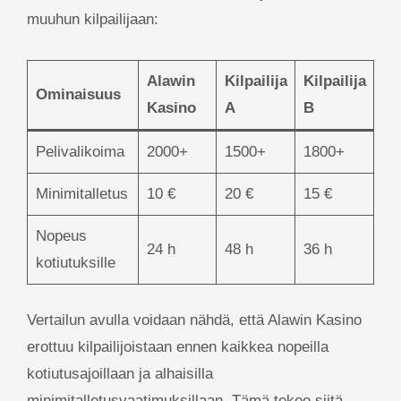
muuhun kilpailijaan:
Alawin
Kilpailija
Kilpailija
Ominaisuus
Kasino
A
B
Pelivalikoima
2000+
1500+
1800+
Minimitalletus
10 €
20 €
15 €
Nopeus
24 h
48 h
36 h
kotiutuksille
Vertailun avulla voidaan nähdä, että Alawin Kasino
erottuu kilpailijoistaan ennen kaikkea nopeilla
kotiutusajoillaan ja alhaisilla
minimitalletusvaatimuksillaan. Tämä tekee siitä