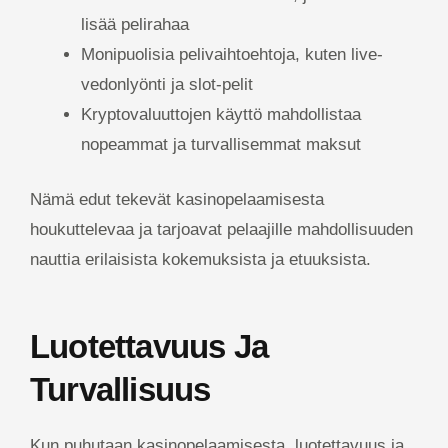
lisää pelirahaa
Monipuolisia pelivaihtoehtoja, kuten live-
vedonlyönti ja slot-pelit
Kryptovaluuttojen käyttö mahdollistaa
nopeammat ja turvallisemmat maksut
Nämä edut tekevät kasinopelaamisesta
houkuttelevaa ja tarjoavat pelaajille mahdollisuuden
nauttia erilaisista kokemuksista ja etuuksista.
Luotettavuus Ja
Turvallisuus
Kun puhutaan kasinopelaamisesta, luotettavuus ja