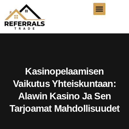
Skip
to
content
Kasinopelaamisen
Vaikutus Yhteiskuntaan:
Alawin Kasino Ja Sen
Tarjoamat Mahdollisuudet