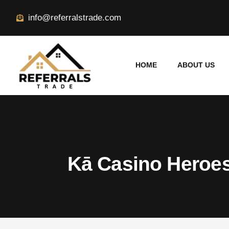
Skip
info@referralstrade.com
to
content
HOME
ABOUT US
Kā Casino Heroes