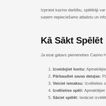
Izprotot kazino darbību, spēlētāji va
saņem nepieciešamo atbalstu un infor
Kā Sākt Spēlēt
Ja esat gatavs pievienoties Casino He
Izveidojiet kontu:
Apmeklējiet
Pārbaudiet savas detaļas:
Pā
Veiciet iemaksu:
Izvēlieties 
Izvēlieties spēli:
Apmeklējiet 
Sāciet spēlēt:
Ienāciet izvēlē