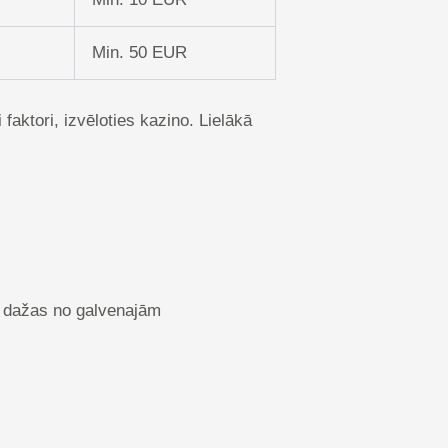
Min. 50 EUR
aktori, izvēloties kazino. Lielākā
ir dažas no galvenajām