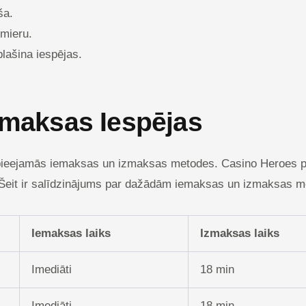
ša.
 mieru.
lašina iespējas.
zmaksas Iespējas
st pieejamās iemaksas un izmaksas metodes. Casino Heroes p
. Šeit ir salīdzinājums par dažādām iemaksas un izmaksas 
Iemaksas laiks
Izmaksas laiks
Imediāti
18 min
Imediāti
18 min