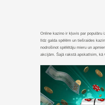
Online kazino ir kļuvis par populāru
līdz galda spēlēm un tiešraides kazi
nodrošinot spēlētāju mieru un apmieri
akcijām. Šajā rakstā apskatīsim, kā