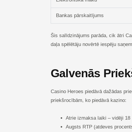
Bankas pārskaitījums
Šis salīdzinājums parāda, cik ātri Ca
daļa spēlētāju novērtē iespēju saņem
Galvenās Priek
Casino Heroes piedāvā dažādas priekš
priekšrocībām, ko piedāvā kazino:
Atrie izmaksa laiki – vidēji 18
Augsts RTP (atdeves procents