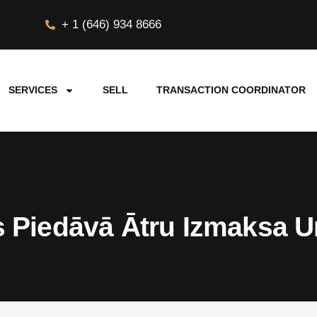
+ 1 (646) 934 8666
SERVICES
SELL
TRANSACTION COORDINATOR
 Piedāvā Ātru Izmaksa 