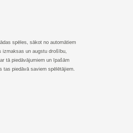
ažādas spēles, sākot no automātiem
as izmaksas un augstu drošību,
 par tā piedāvājumiem un īpašām
s tas piedāvā saviem spēlētājiem.