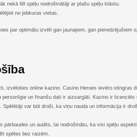
āk nekā 68 spēļu nodrošinātāji ar plašu spēļu klāstu.
ēlējiet no jebkuras vietas.
es par optimālu izvēli gan jaunajiem, gan pieredzējušiem sp
ošība
kti, izvēloties online kazino. Casino Heroes ievēro stingras
 personīgie un finanšu dati ir aizsargāti. Kazino ir licencēts
. Spēlētāji var būt droši, ka viņu nauda un informācija ir dro
s pārbaudes un audits, lai nodrošinātu, ka visi spēļu aspekti
dīt spēles bez raizēm.