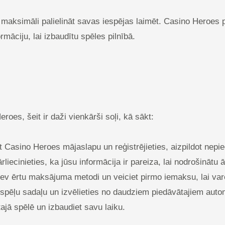
r maksimāli palielināt savas iespējas laimēt. Casino Heroes p
māciju, lai izbaudītu spēles pilnībā.
roes, šeit ir daži vienkārši soļi, kā sākt:
 Casino Heroes mājaslapu un reģistrējieties, aizpildot nepi
rliecinieties, ka jūsu informācija ir pareiza, lai nodrošinātu
sev ērtu maksājuma metodi un veiciet pirmo iemaksu, lai varē
spēļu sadaļu un izvēlieties no daudziem piedāvātajiem aut
tajā spēlē un izbaudiet savu laiku.