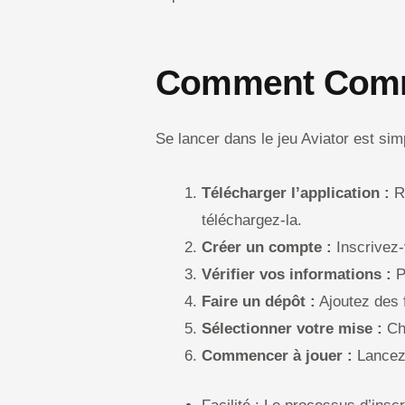
Comment Comme
Se lancer dans le jeu Aviator est sim
Télécharger l’application :
Re
téléchargez-la.
Créer un compte :
Inscrivez-
Vérifier vos informations :
P
Faire un dépôt :
Ajoutez des 
Sélectionner votre mise :
Cho
Commencer à jouer :
Lancez 