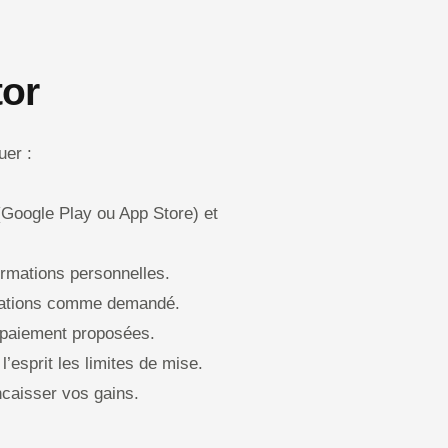
or
uer :
(Google Play ou App Store) et
ormations personnelles.
ormations comme demandé.
 paiement proposées.
’esprit les limites de mise.
ncaisser vos gains.