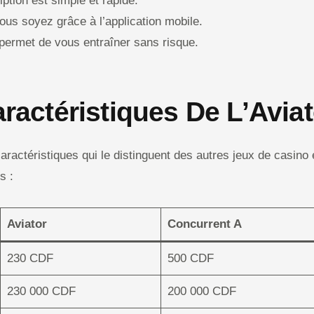
iption est simple et rapide.
ous soyez grâce à l’application mobile.
permet de vous entraîner sans risque.
ractéristiques De L’Avia
caractéristiques qui le distinguent des autres jeux de casino
s :
Aviator
Concurrent A
230 CDF
500 CDF
230 000 CDF
200 000 CDF