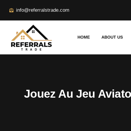
Skip
info@referralstrade.com
to
content
HOME
ABOUT US
Jouez Au Jeu Aviato