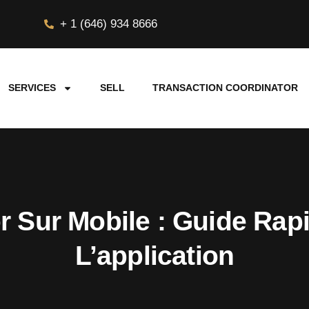
+ 1 (646) 934 8666
SERVICES
SELL
TRANSACTION COORDINATOR
r Sur Mobile : Guide Rap
L’application