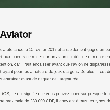
Aviator
, a été lancé le 15 février 2019 et a rapidement gagné en p
met aux joueurs de miser sur un avion qui décolle et monte en 
ention, car il faut encaisser avant que l’avion ne disparaiss
ttrayant pour les amateurs de jeux d’argent. De plus, il est 
entraîner avant de risquer de l’argent réel.
t iOS, ce qui signifie que vous pouvez jouer sur presque to
e maximale de 230 000 CDF, il convient à tous les types de