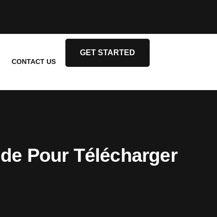
GET STARTED
CONTACT US
ide Pour Télécharger