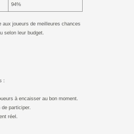
94%
e aux joueurs de meilleures chances
u selon leur budget.
s :
joueurs à encaisser au bon moment.
de participer.
ent réel.