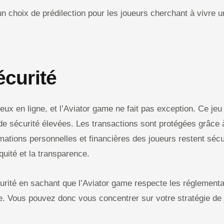
 un choix de prédilection pour les joueurs cherchant à vivre
écurité
jeux en ligne, et l’Aviator game ne fait pas exception. Ce je
de sécurité élevées. Les transactions sont protégées grâce 
ations personnelles et financières des joueurs restent sécur
quité et la transparence.
urité en sachant que l’Aviator game respecte les réglementa
le. Vous pouvez donc vous concentrer sur votre stratégie de 