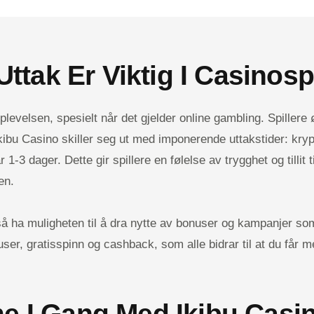
ttak Er Viktig I Casinospi
levelsen, spesielt når det gjelder online gambling. Spillere 
kibu Casino skiller seg ut med imponerende uttakstider: kry
1-3 dager. Dette gir spillere en følelse av trygghet og tillit 
en.
gså ha muligheten til å dra nytte av bonuser og kampanjer som
er, gratisspinn og cashback, som alle bidrar til at du får m
 I Gang Med Ikibu Casi