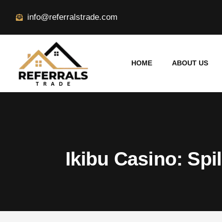
Skip
info@referralstrade.com
to
content
HOME
ABOUT US
Ikibu Casino: Sp