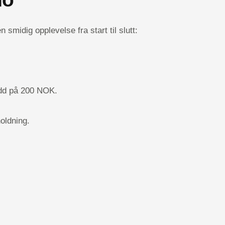
 smidig opplevelse fra start til slutt:
udd på 200 NOK.
oldning.