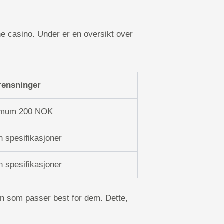
ine casino. Under er en oversikt over
rensninger
imum 200 NOK
n spesifikasjoner
n spesifikasjoner
oden som passer best for dem. Dette,