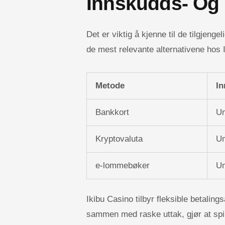
Innskudds- Og 
Det er viktig å kjenne til de tilgjen
de mest relevante alternativene hos 
Metode
In
Bankkort
Um
Kryptovaluta
Um
e-lommebøker
Um
Ikibu Casino tilbyr fleksible betalin
sammen med raske uttak, gjør at spill