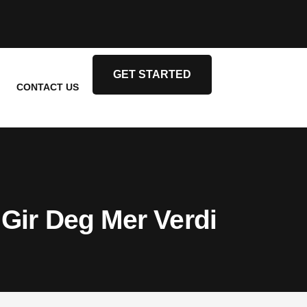
GET STARTED
CONTACT US
Gir Deg Mer Verdi