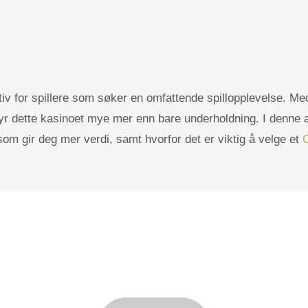
iv for spillere som søker en omfattende spillopplevelse. Med e
yr dette kasinoet mye mer enn bare underholdning. I denne ar
som gir deg mer verdi, samt hvorfor det er viktig å velge et
C