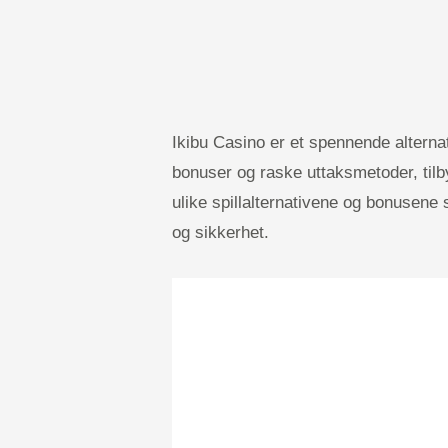
Ikibu Casino er et spennende alternat
bonuser og raske uttaksmetoder, tilb
ulike spillalternativene og bonusene 
og sikkerhet.