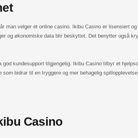
het
 når man velger et online casino. Ikibu Casino er lisensiert og
er og økonomiske data blir beskyttet. Det benytter også krypt
å ha god kundesupport tilgjengelig. Ikibu Casino tilbyr et hjel
 som bidrar til en tryggere og mer behagelig spillopplevelse
Ikibu Casino