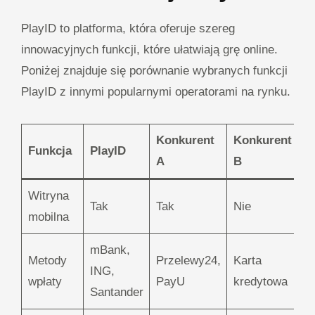
PlayID to platforma, która oferuje szereg
innowacyjnych funkcji, które ułatwiają grę online.
Poniżej znajduje się porównanie wybranych funkcji
PlayID z innymi popularnymi operatorami na rynku.
Konkurent
Konkurent
Funkcja
PlayID
A
B
Witryna
Tak
Tak
Nie
mobilna
mBank,
Metody
Przelewy24,
Karta
ING,
wpłaty
PayU
kredytowa
Santander