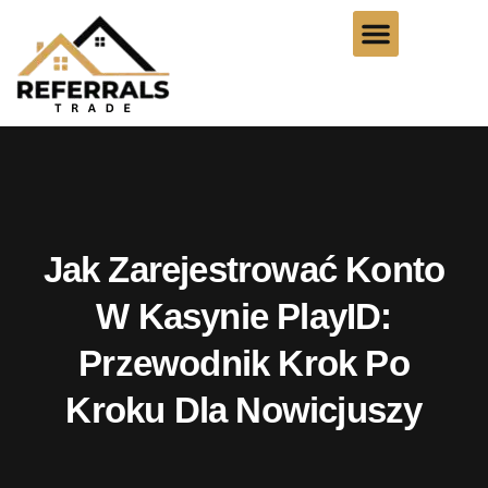
Skip
to
content
Jak Zarejestrować Konto
W Kasynie PlayID:
Przewodnik Krok Po
Kroku Dla Nowicjuszy