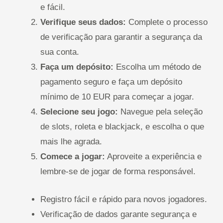
e fácil.
Verifique seus dados:
Complete o processo
de verificação para garantir a segurança da
sua conta.
Faça um depósito:
Escolha um método de
pagamento seguro e faça um depósito
mínimo de 10 EUR para começar a jogar.
Selecione seu jogo:
Navegue pela seleção
de slots, roleta e blackjack, e escolha o que
mais lhe agrada.
Comece a jogar:
Aproveite a experiência e
lembre-se de jogar de forma responsável.
Registro fácil e rápido para novos jogadores.
Verificação de dados garante segurança e