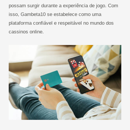
possam surgir durante a experiência de jogo. Com
isso, Gambeta10 se estabelece como uma
plataforma confiável e respeitável no mundo dos
cassinos online.