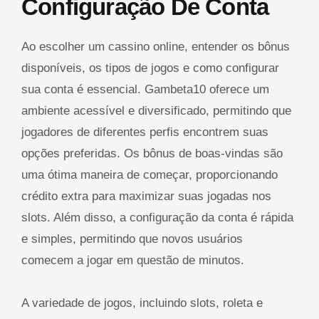
Configuração De Conta
Ao escolher um cassino online, entender os bônus
disponíveis, os tipos de jogos e como configurar
sua conta é essencial. Gambeta10 oferece um
ambiente acessível e diversificado, permitindo que
jogadores de diferentes perfis encontrem suas
opções preferidas. Os bônus de boas-vindas são
uma ótima maneira de começar, proporcionando
crédito extra para maximizar suas jogadas nos
slots. Além disso, a configuração da conta é rápida
e simples, permitindo que novos usuários
comecem a jogar em questão de minutos.
A variedade de jogos, incluindo slots, roleta e