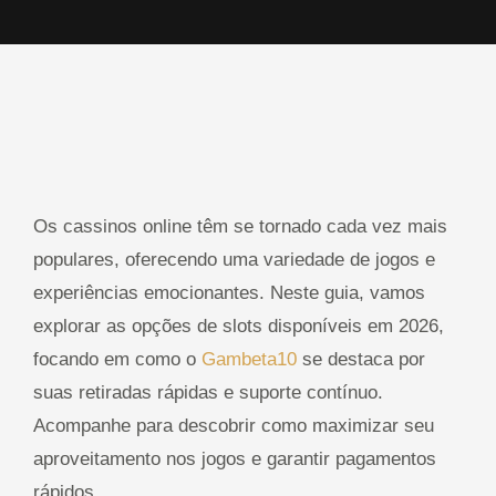
Os cassinos online têm se tornado cada vez mais
populares, oferecendo uma variedade de jogos e
experiências emocionantes. Neste guia, vamos
explorar as opções de slots disponíveis em 2026,
focando em como o
Gambeta10
se destaca por
suas retiradas rápidas e suporte contínuo.
Acompanhe para descobrir como maximizar seu
aproveitamento nos jogos e garantir pagamentos
rápidos.