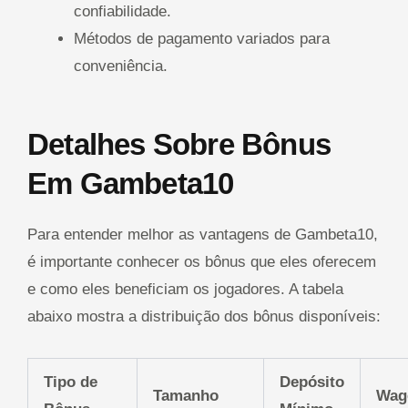
confiabilidade.
Métodos de pagamento variados para
conveniência.
Detalhes Sobre Bônus
Em Gambeta10
Para entender melhor as vantagens de Gambeta10,
é importante conhecer os bônus que eles oferecem
e como eles beneficiam os jogadores. A tabela
abaixo mostra a distribuição dos bônus disponíveis:
Tipo de
Depósito
Tamanho
Wag