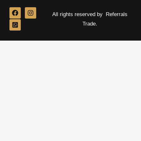
F
W
I
All rights reserved by Referrals
a
h
n
c
a
s
Trade.
e
t
t
b
s
a
o
a
g
o
p
r
k
p
a
-
m
s
q
u
a
r
e