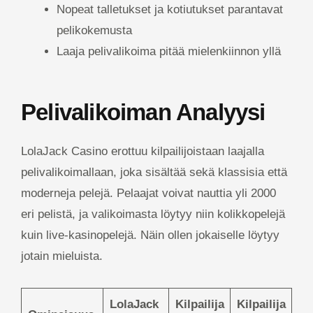
Nopeat talletukset ja kotiutukset parantavat
pelikokemusta
Laaja pelivalikoima pitää mielenkiinnon yllä
Pelivalikoiman Analyysi
LolaJack Casino erottuu kilpailijoistaan laajalla
pelivalikoimallaan, joka sisältää sekä klassisia että
moderneja pelejä. Pelaajat voivat nauttia yli 2000
eri pelistä, ja valikoimasta löytyy niin kolikkopelejä
kuin live-kasinopelejä. Näin ollen jokaiselle löytyy
jotain mieluista.
LolaJack
Kilpailija
Kilpailija