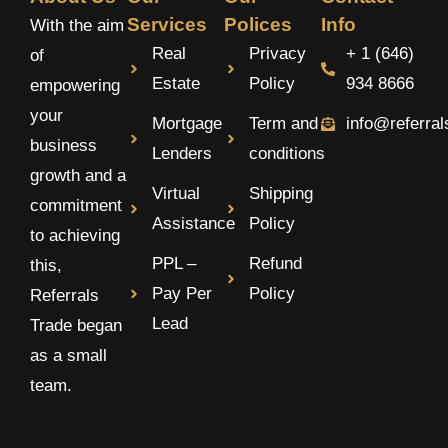
Services
Polices
Info
With the aim
Real
Privacy
+ 1 (646)
of
Estate
Policy
934 8666
empowering
your
Mortgage
Term and
info@referra
business
Lenders
conditions
growth and a
Virtual
Shipping
commitment
Assistance
Policy
to achieving
PPL –
Refund
this,
Pay Per
Policy
Referrals
Lead
Trade began
as a small
team.