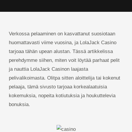
Verkossa pelaaminen on kasvattanut suosiotaan
huomattavasti viime vuosina, ja LolaJack Casino
tarjoaa tähän upean alustan. Tässä artikkelissa
perehdymme siihen, miten voit löytää parhaat pelit
ja nauttia LolaJack Casinon laajasta
pelivalikoimasta. Olitpa sitten aloittelija tai kokenut
pelaaja, tämä sivusto tarjoaa korkealaatuisia
kokemuksia, nopeita kotiutuksia ja houkuttelevia
bonuksia.