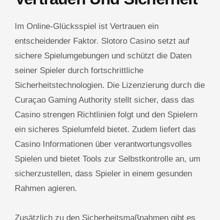
Im Online-Glücksspiel ist Vertrauen ein
entscheidender Faktor. Slotoro Casino setzt auf
sichere Spielumgebungen und schützt die Daten
seiner Spieler durch fortschrittliche
Sicherheitstechnologien. Die Lizenzierung durch die
Curaçao Gaming Authority stellt sicher, dass das
Casino strengen Richtlinien folgt und den Spielern
ein sicheres Spielumfeld bietet. Zudem liefert das
Casino Informationen über verantwortungsvolles
Spielen und bietet Tools zur Selbstkontrolle an, um
sicherzustellen, dass Spieler in einem gesunden
Rahmen agieren.
Zusätzlich zu den Sicherheitsmaßnahmen gibt es