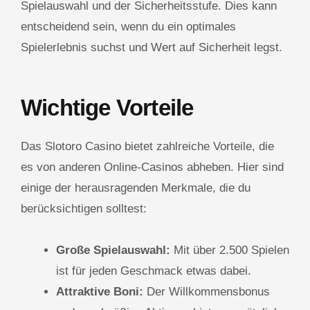
Spielauswahl und der Sicherheitsstufe. Dies kann
entscheidend sein, wenn du ein optimales
Spielerlebnis suchst und Wert auf Sicherheit legst.
Wichtige Vorteile
Das Slotoro Casino bietet zahlreiche Vorteile, die
es von anderen Online-Casinos abheben. Hier sind
einige der herausragenden Merkmale, die du
berücksichtigen solltest:
Große Spielauswahl:
Mit über 2.500 Spielen
ist für jeden Geschmack etwas dabei.
Attraktive Boni:
Der Willkommensbonus