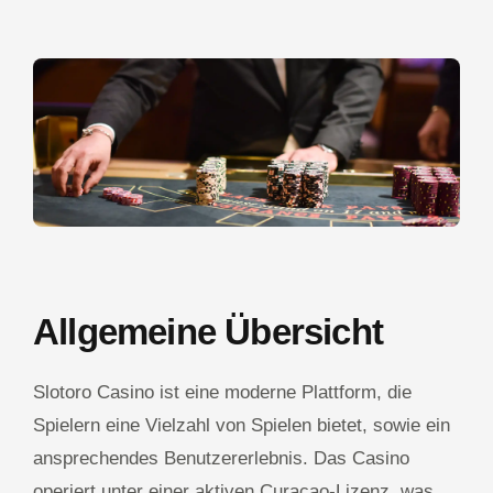
Allgemeine Übersicht
Slotoro Casino ist eine moderne Plattform, die
Spielern eine Vielzahl von Spielen bietet, sowie ein
ansprechendes Benutzererlebnis. Das Casino
operiert unter einer aktiven Curaçao-Lizenz, was