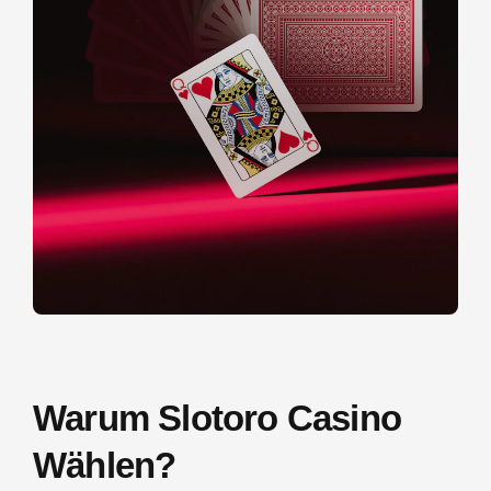
Warum Slotoro Casino
Wählen?