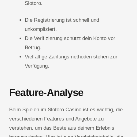
Slotoro.
Die Registrierung ist schnell und
unkompliziert.
Die Verifizierung schützt dein Konto vor
Betrug.
Vielfältige Zahlungsmethoden stehen zur
Verfügung.
Feature-Analyse
Beim Spielen im Slotoro Casino ist es wichtig, die
verschiedenen Features und Angebote zu
verstehen, um das Beste aus deinem Erlebnis