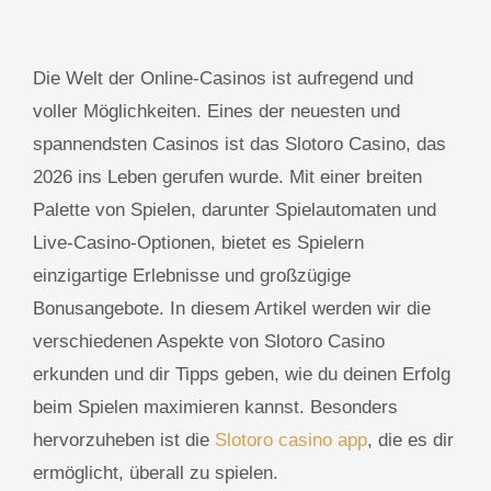
Die Welt der Online-Casinos ist aufregend und
voller Möglichkeiten. Eines der neuesten und
spannendsten Casinos ist das Slotoro Casino, das
2026 ins Leben gerufen wurde. Mit einer breiten
Palette von Spielen, darunter Spielautomaten und
Live-Casino-Optionen, bietet es Spielern
einzigartige Erlebnisse und großzügige
Bonusangebote. In diesem Artikel werden wir die
verschiedenen Aspekte von Slotoro Casino
erkunden und dir Tipps geben, wie du deinen Erfolg
beim Spielen maximieren kannst. Besonders
hervorzuheben ist die
Slotoro casino app
, die es dir
ermöglicht, überall zu spielen.