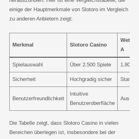
herauszuholen. Hier ist eine Vergleichstabelle, die
einige der Hauptmerkmale von Slotoro im Vergleich
zu anderen Anbietern zeigt:
Wettbe
Merkmal
Slotoro Casino
A
Spielauswahl
Über 2.500 Spiele
1.800 S
Sicherheit
Hochgradig sicher
Standar
Intuitive
Benutzerfreundlichkeit
Ausreic
Benutzeroberfläche
Die Tabelle zeigt, dass Slotoro Casino in vielen
Bereichen überlegen ist, insbesondere bei der