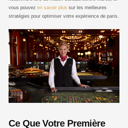
vous pouvez
en savoir plus
sur les meilleures
stratégies pour optimiser votre expérience de paris.
Ce Que Votre Première