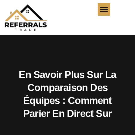
Skip
to
content
En Savoir Plus Sur La
Comparaison Des
Équipes : Comment
Parier En Direct Sur