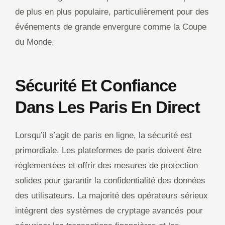
de plus en plus populaire, particulièrement pour des
événements de grande envergure comme la Coupe
du Monde.
Sécurité Et Confiance
Dans Les Paris En Direct
Lorsqu’il s’agit de paris en ligne, la sécurité est
primordiale. Les plateformes de paris doivent être
réglementées et offrir des mesures de protection
solides pour garantir la confidentialité des données
des utilisateurs. La majorité des opérateurs sérieux
intègrent des systèmes de cryptage avancés pour