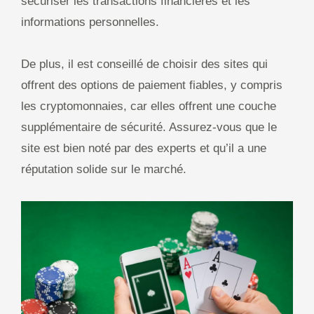
sécuriser les transactions financières et les
informations personnelles.
De plus, il est conseillé de choisir des sites qui
offrent des options de paiement fiables, y compris
les cryptomonnaies, car elles offrent une couche
supplémentaire de sécurité. Assurez-vous que le
site est bien noté par des experts et qu’il a une
réputation solide sur le marché.