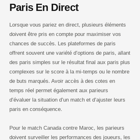
Paris En Direct
Lorsque vous pariez en direct, plusieurs éléments
doivent être pris en compte pour maximiser vos
chances de succès. Les plateformes de paris
offrent souvent une variété d’options de paris, allant
des paris simples sur le résultat final aux paris plus
complexes sur le score à la mi-temps ou le nombre
de buts marqués. Avoir accès à des cotes en
temps réel permet également aux parieurs
d’évaluer la situation d’un match et d’ajuster leurs
paris en conséquence.
Pour le match Canada contre Maroc, les parieurs
doivent surveiller les performances des joueurs, les