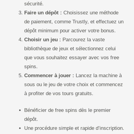
sécurité.
Faire un dépôt :
Choisissez une méthode
de paiement, comme Trustly, et effectuez un
dépôt minimum pour activer votre bonus.
Choisir un jeu :
Parcourez la vaste
bibliothèque de jeux et sélectionnez celui
que vous souhaitez essayer avec vos free
spins.
Commencer à jouer :
Lancez la machine à
sous ou le jeu de votre choix et commencez
à profiter de vos tours gratuits.
Bénéficier de free spins dès le premier
dépôt.
Une procédure simple et rapide d’inscription.