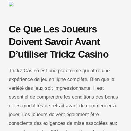
Ce Que Les Joueurs
Doivent Savoir Avant
D’utiliser Trickz Casino
Trickz Casino est une plateforme qui offre une
expérience de jeu en ligne complète. Bien que la
variété des jeux soit impressionnante, il est
essentiel de comprendre les conditions des bonus
et les modalités de retrait avant de commencer à
jouer. Les joueurs doivent également être
conscients des exigences de mise associées aux