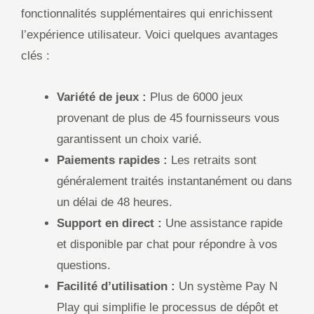
fonctionnalités supplémentaires qui enrichissent
l’expérience utilisateur. Voici quelques avantages
clés :
Variété de jeux :
Plus de 6000 jeux
provenant de plus de 45 fournisseurs vous
garantissent un choix varié.
Paiements rapides :
Les retraits sont
généralement traités instantanément ou dans
un délai de 48 heures.
Support en direct :
Une assistance rapide
et disponible par chat pour répondre à vos
questions.
Facilité d’utilisation :
Un système Pay N
Play qui simplifie le processus de dépôt et