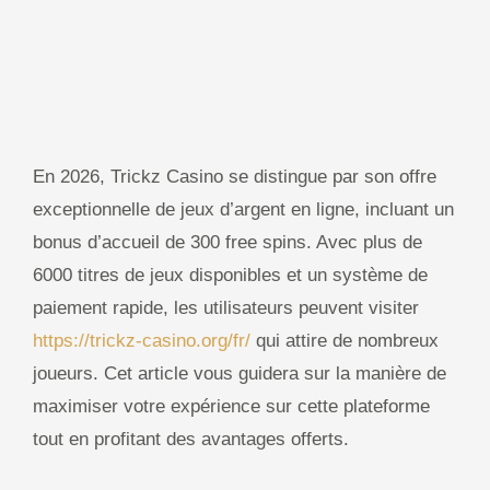
En 2026, Trickz Casino se distingue par son offre
exceptionnelle de jeux d’argent en ligne, incluant un
bonus d’accueil de 300 free spins. Avec plus de
6000 titres de jeux disponibles et un système de
paiement rapide, les utilisateurs peuvent visiter
https://trickz-casino.org/fr/
qui attire de nombreux
joueurs. Cet article vous guidera sur la manière de
maximiser votre expérience sur cette plateforme
tout en profitant des avantages offerts.