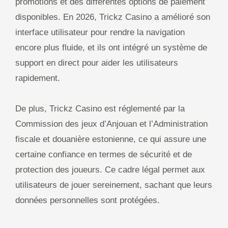
promotions et des différentes options de paiement
disponibles. En 2026, Trickz Casino a amélioré son
interface utilisateur pour rendre la navigation
encore plus fluide, et ils ont intégré un système de
support en direct pour aider les utilisateurs
rapidement.
De plus, Trickz Casino est réglementé par la
Commission des jeux d’Anjouan et l’Administration
fiscale et douanière estonienne, ce qui assure une
certaine confiance en termes de sécurité et de
protection des joueurs. Ce cadre légal permet aux
utilisateurs de jouer sereinement, sachant que leurs
données personnelles sont protégées.