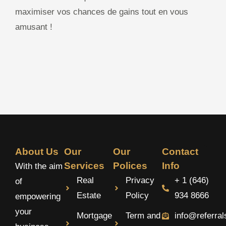
maximiser vos chances de gains tout en vous
amusant !
About Us
Our
Our
Contact
Services
Polices
Info
With the aim
Real
Privacy
+ 1 (646)
of
Estate
Policy
934 8666
empowering
your
Mortgage
Term and
info@referra