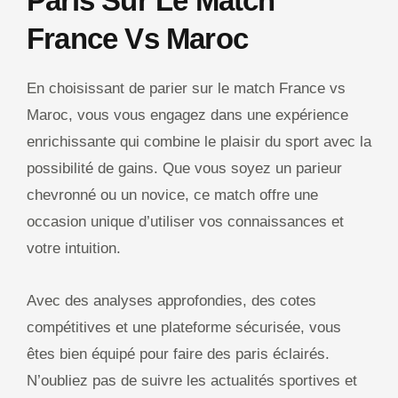
Paris Sur Le Match
France Vs Maroc
En choisissant de parier sur le match France vs
Maroc, vous vous engagez dans une expérience
enrichissante qui combine le plaisir du sport avec la
possibilité de gains. Que vous soyez un parieur
chevronné ou un novice, ce match offre une
occasion unique d’utiliser vos connaissances et
votre intuition.
Avec des analyses approfondies, des cotes
compétitives et une plateforme sécurisée, vous
êtes bien équipé pour faire des paris éclairés.
N’oubliez pas de suivre les actualités sportives et