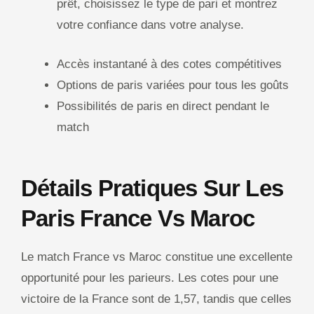
prêt, choisissez le type de pari et montrez
votre confiance dans votre analyse.
Accès instantané à des cotes compétitives
Options de paris variées pour tous les goûts
Possibilités de paris en direct pendant le
match
Détails Pratiques Sur Les
Paris France Vs Maroc
Le match France vs Maroc constitue une excellente
opportunité pour les parieurs. Les cotes pour une
victoire de la France sont de 1,57, tandis que celles