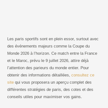
Les paris sportifs sont en plein essor, surtout avec
des événements majeurs comme la Coupe du
Monde 2026 à l’horizon. Ce match entre la France
et le Maroc, prévu le 9 juillet 2026, attire déjà
l’attention des parieurs du monde entier. Pour
obtenir des informations détaillées,
consultez ce
site
qui vous proposera un aperçu complet des
différentes stratégies de paris, des cotes et des
conseils utiles pour maximiser vos gains.