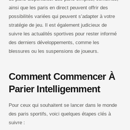
ainsi que les paris en direct peuvent offrir des
possibilités variées qui peuvent s’adapter à votre
stratégie de jeu. Il est également judicieux de
suivre les actualités sportives pour rester informé
des derniers développements, comme les
blessures ou les suspensions de joueurs.
Comment Commencer À
Parier Intelligemment
Pour ceux qui souhaitent se lancer dans le monde
des paris sportifs, voici quelques étapes clés à
suivre :